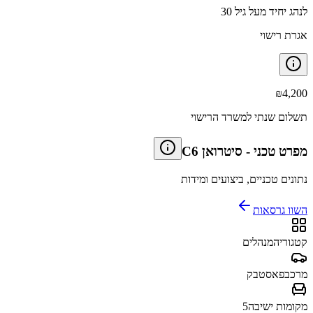
לנהג יחיד מעל גיל 30
אגרת רישוי
₪
4,200
תשלום שנתי למשרד הרישוי
מפרט טכני
-
סיטרואן C6
נתונים טכניים, ביצועים ומידות
השוו גרסאות
קטגוריה
מנהלים
מרכב
פאסטבק
מקומות ישיבה
5