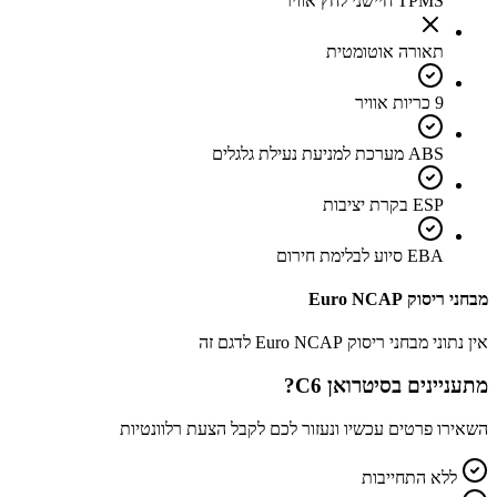
TPMS חיישני לחץ אוויר
תאורה אוטומטית
9 כריות אוויר
ABS מערכת למניעת נעילת גלגלים
ESP בקרת יציבות
EBA סיוע לבלימת חירום
מבחני ריסוק Euro NCAP
אין נתוני מבחני ריסוק Euro NCAP לדגם זה
מתעניינים ב
סיטרואן C6
?
השאירו פרטים עכשיו ונעזור לכם לקבל הצעת רלוונטיות
ללא התחייבות