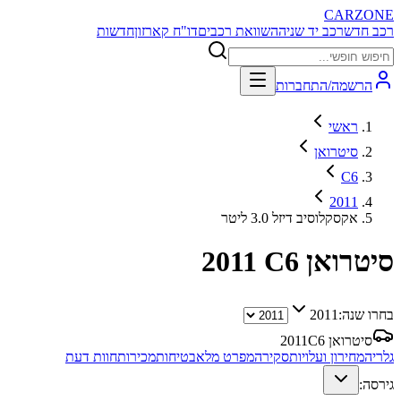
CARZONE
רכב חדש
רכב יד שניה
השוואת רכבים
דו"ח קארזון
חדשות
הרשמה/התחברות
ראשי
סיטרואן
C6
2011
אקסקלוסיב דיזל 3.0 ליטר
סיטרואן C6
2011
בחרו שנה:
2011
סיטרואן C6
2011
גלריה
מחירון ועלויות
סקירה
מפרט מלא
בטיחות
מכירות
חוות דעת
גירסה: