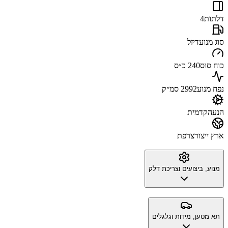
דלתות
4
סוג מנוע
דיזל
כוח סוס
240 כ״ס
נפח מנוע
2992 סמ״ק
הנעה
קדמית
ארץ ייצור
צרפת
מנוע, ביצועים וצריכת דלק
תא מטען, מידות וגלגלים