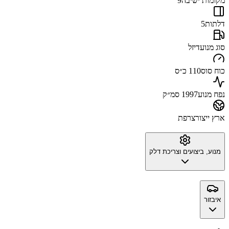
מקומות ישיבה
9
דלתות
5
סוג מנוע
דיזל
כוח סוס
110 כ״ס
נפח מנוע
1997 סמ״ק
ארץ ייצור
צרפת
מנוע, ביצועים וצריכת דלק
איבזור