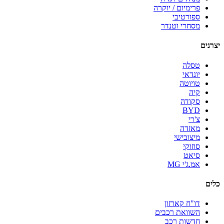
פרימיום / יוקרה
ספורטיבי
מסחרי וטנדר
יצרנים
טסלה
יונדאי
טויוטה
קיה
סקודה
BYD
צ'רי
מאזדה
מיצובישי
סוזוקי
סיאט
אמ.ג'י MG
כלים
דו"ח קארזון
השוואת רכבים
חדשות רכב