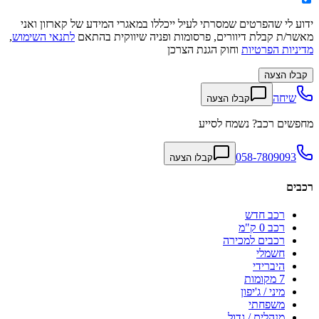
ידוע לי שהפרטים שמסרתי לעיל ייכללו במאגרי המידע של קארזון ואני
מאשר/ת קבלת דיוורים, פרסומות ופניה שיווקית בהתאם
לתנאי השימוש
,
מדיניות הפרטיות
וחוק הגנת הצרכן
קבלו הצעה
שיחה
קבלו הצעה
מחפשים רכב? נשמח לסייע
058-7809093
קבלו הצעה
רכבים
רכב חדש
רכב 0 ק"מ
רכבים למכירה
חשמלי
היברידי
7 מקומות
מיני / ג'יפון
משפחתי
מנהלים / גדול