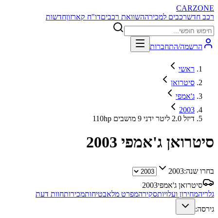
CARZONE
רכב חדש
רכבים למכירה
השוואת רכבים
דו"ח קארזון
חדשות
הרשמה/התחברות
ראשי
סיטרואן
ג'אמפי
2003
110hp דיזל 2.0 ליטר ידני 9 מושבים
סיטרואן ג'אמפי
2003
בחרו שנה:
2003
סיטרואן ג'אמפי
2003
גלריה
מחירון ועלויות
סקירה
מפרט מלא
בטיחות
מכירות
חוות דעת
גירסה: