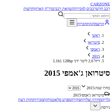
CARZONE
רכב חדש
רכבים למכירה
השוואת רכבים
דו"ח קארזון
חדשות
הרשמה/התחברות
ראשי
סיטרואן
ג'אמפי
2015
L1h1 128hp דיזל 2.0 ליטר ידני
סיטרואן ג'אמפי
2015
בחרו שנה:
2015
סיטרואן ג'אמפי
2015
גלריה
מחירון ועלויות
סקירה
מפרט מלא
בטיחות
מכירות
חוות דעת
גירסה: