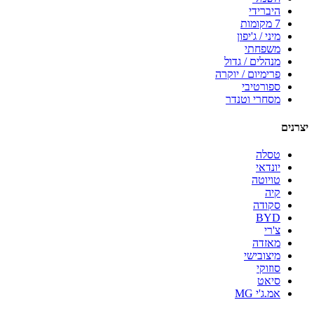
היברידי
7 מקומות
מיני / ג'יפון
משפחתי
מנהלים / גדול
פרימיום / יוקרה
ספורטיבי
מסחרי וטנדר
יצרנים
טסלה
יונדאי
טויוטה
קיה
סקודה
BYD
צ'רי
מאזדה
מיצובישי
סוזוקי
סיאט
אמ.ג'י MG