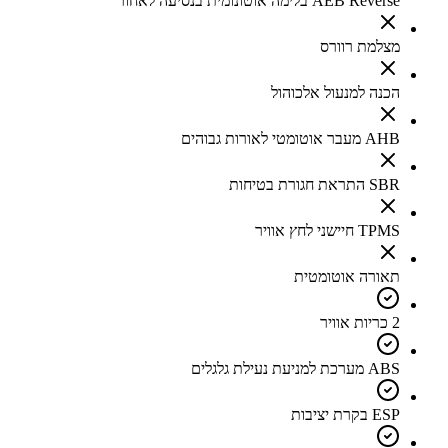
AEB Reverse בלימה אוטונומית בנסיעה לאחור
מצלמת רוורס
הכנה למנעול אלכוהול
AHB מעבר אוטומטי לאורות גבוהים
SBR התראת חגורת בטיחות
TPMS חיישני לחץ אוויר
תאורה אוטומטית
2 כריות אוויר
ABS מערכת למניעת נעילת גלגלים
ESP בקרת יציבות