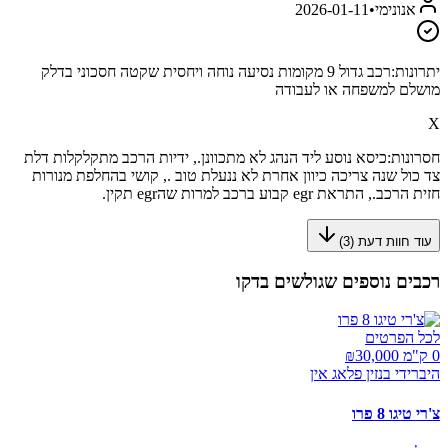
אנונימי
•
2026-01-11
יתרונות:
רכב גדול 9 מקומות נסיעה נוחה ויחסית שקטה חסכוני בדלק
מושלם למשפחה או לעבודה
X
חסרונות:
כיסא נוסע ליד הנהג לא מתכוונן., ידיות הרכב מתקלקלות דלת
צד כול שנה צריכה כיוון אחרת לא ננעלת טוב ., קושי בהחלפת מנורות
חזית הרכב., התראת egr קבוע ברכב למרות שהegr תקין.
עוד חוות דעת (
3
)
רכבים נוספים שגולשים בדקו
לכל הפרטים
0 ק"מ ₪
30,000
היברידי בנזין פלאג אין
צ'רי טיגו 8 פרו