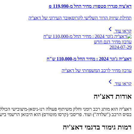
דא'ציה סנדרו סטפווי: מחיר החל מ-119,990 ₪
תחילת שיווק הדור השלישי לקרוסאובר העירוני של דאצ'יה
קראו עוד
עדכון מחיר דגם חדש
2024-07-29
דאצ'יה ג'וגר 2024 : מחיר החל מ-110,000 ש"ח
עדכון מחיר לרכב המשפחתי של דאצ'יה
קראו עוד
אודות
דאצ'יה
דאצ'יה הוא מותג רכב רומני וחלק משיתוף פעולה רנו-ניסאן-מיצובישי הכול
בסיס הרכב ("שלדה") ועוד. פריסבי (קרסו מוטורס) הוא היבואן הרשמי בישרא
רמות גימור בדגמי דאצ'יה