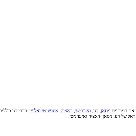
ל את המותגים
ניסאן
,
רנו
,
מיצובישי
,
דאציה
,
אינפיניטי
ו
אלפין
. רכבי רנו כולל
ל של רנו, ניסאן, דאציה ואינפיניטי.