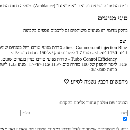
רמת הגימור הבסיסית נקראת "אמביאנס" (Ambiance). מעליה רמות הגימור "לוריאט" (Lauréate) ו"פרסטיז'" (Prestige).
סוגי מנועים
בחלק מדגמי רנו מנועים משותפים גם לרכבים נוספים בקבוצה
שם
Blue
direct Common-rail injection. סדרת מנועי טורבו דיזל בנפחים שונים. דגמים עקריים כוללים:
dCi
dCi 150 - מנוע 1.7 ליטר והספק של 150 כוחות סוס.
<li>
</li>
Turbo Control Efficiency - סדרת מנועי טורבו בנזין בנפחים שונים. חלק מהדגמים פותחו בשיתוף עם מרצדס. דגמים עקריים כוללים:
TCe
ליטר והספק של 100 כוחות סוס.
</li>
TCe 115 - מנוע 1.33 ליטר והספק של 115 כוחות סוס.
<li>
כוחות סוס.
</li>
מחפשים רכב? נשמח לסייע
🤍
הכניסו שם וטלפון ונחזור אליכם בהקדם:
ידוע לי שהפרטים שמסרתי לעיל ייכללו במאגרי המידע של קארזון ואני מאש