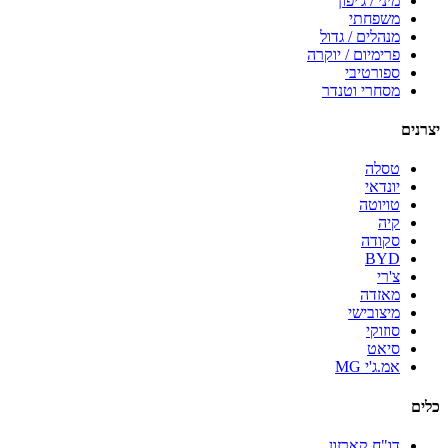
מיני / ג'יפון
משפחתי
מנהלים / גדול
פרימיום / יוקרה
ספורטיבי
מסחרי וטנדר
יצרנים
טסלה
יונדאי
טויוטה
קיה
סקודה
BYD
צ'רי
מאזדה
מיצובישי
סוזוקי
סיאט
אמ.ג'י MG
כלים
דו"ח קארזון