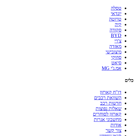
טסלה
יונדאי
טויוטה
קיה
סקודה
BYD
צ'רי
מאזדה
מיצובישי
סוזוקי
סיאט
אמ.ג'י MG
כלים
דו"ח קארזון
השוואת רכבים
חדשות רכב
שאלות נפוצות
קארזון לסוחרים
מחשבוני אגרות
אודות
צור קשר
תנאי שימוש