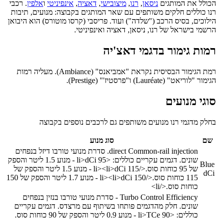
הכולל את המותגים
ניסאן
,
רנו
,
מיצובישי
,
דאציה
,
אינפיניטי
ו
אלפין
. רכבי
רנו כוללים חלקים משותפים עם שאר המותגים בקבוצה: מנועים, תיבות
הילוכים, בסיס הרכב ("שלדה") ועוד. פריסבי (קרסו מוטורס) הוא היבואן
הרשמי בישראל של רנו, ניסאן, דאציה ואינפיניטי.
רמות גימור בדגמי דאצ'יה
רמת הגימור הבסיסית נקראת "אמביאנס" (Ambiance). מעליה רמות
הגימור "לוריאט" (Lauréate) ו"פרסטיז'" (Prestige).
סוגי מנועים
בחלק מדגמי רנו מנועים משותפים גם לרכבים נוספים בקבוצה
שם
סוג מנוע
direct Common-rail injection. סדרת מנועי טורבו דיזל בנפחים
שונים. דגמים עקריים כוללים:
<li>
dCi 95 - מנוע 1.5 ליטר והספק
Blue
של 95 כוחות סוס.
</li>
<li>
dCi 115 - מנוע 1.5 ליטר והספק של
dCi
115 כוחות סוס.
</li>
<li>
dCi 150 - מנוע 1.7 ליטר והספק של 150
כוחות סוס.
</li>
Turbo Control Efficiency - סדרת מנועי טורבו בנזין בנפחים
שונים. חלק מהדגמים פותחו בשיתוף עם מרצדס. דגמים עקריים
כוללים:
<li>
TCe 90 - מנוע 0.9 ליטר והספק של 90 כוחות סוס.