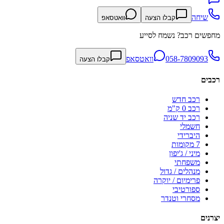
שיחה
קבלו הצעה
וואטסאפ
מחפשים רכב? נשמח לסייע
058-7809093
וואטסאפ
קבלו הצעה
רכבים
רכב חדש
רכב 0 ק"מ
רכב יד שניה
חשמלי
היברידי
7 מקומות
מיני / ג'יפון
משפחתי
מנהלים / גדול
פרימיום / יוקרה
ספורטיבי
מסחרי וטנדר
יצרנים