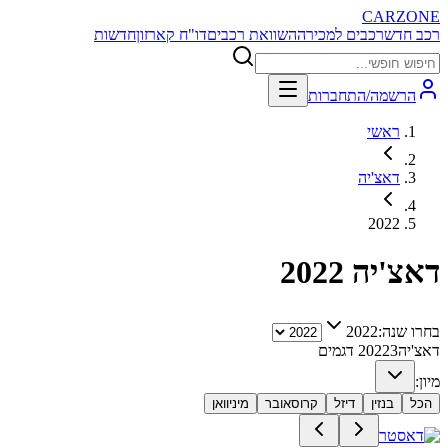
CARZONE
רכב חדש
רכבים למכירה
השוואת רכבים
דו"ח קארזון
חדשות
הרשמה/התחברות
ראשי
דאצ'יה
2022
דאצ'יה
2022
בחרו שנה:
2022
דאצ'יה
3
2022
דגמים
מיון:
הכל
בנזין
דיזל
קרוסאובר
מיניוואן