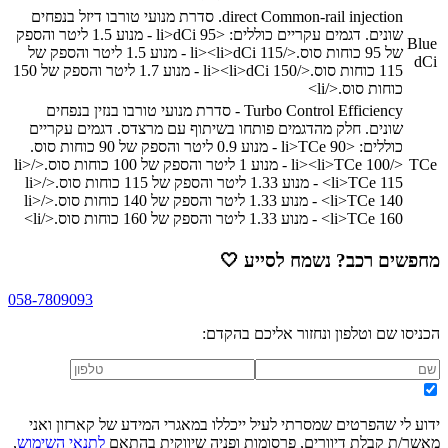
direct Common-rail injection. סדרת מנועי טורבו דיזל בנפחים
שונים. דגמים עקריים כוללים:
<li>
dCi 95 - מנוע 1.5 ליטר והספק
Blue
של 95 כוחות סוס.
</li>
<li>
dCi 115 - מנוע 1.5 ליטר והספק של
dCi
115 כוחות סוס.
</li>
<li>
dCi 150 - מנוע 1.7 ליטר והספק של 150
כוחות סוס.
</li>
Turbo Control Efficiency - סדרת מנועי טורבו בנזין בנפחים
שונים. חלק מהדגמים פותחו בשיתוף עם מרצדס. דגמים עקריים
כוללים:
<li>
TCe 90 - מנוע 0.9 ליטר והספק של 90 כוחות סוס.
TCe
</li>
TCe 100 - מנוע 1 ליטר והספק של 100 כוחות סוס.
<li>
</li>
TCe 115 - מנוע 1.33 ליטר והספק של 115 כוחות סוס.
<li>
</li>
TCe 140 - מנוע 1.33 ליטר והספק של 140 כוחות סוס.
<li>
</li>
TCe 160 - מנוע 1.33 ליטר והספק של 160 כוחות סוס.
<li>
</li>
מחפשים רכב? נשמח לסייע
🤍
058-7809093
הכניסו שם וטלפון ונחזור אליכם בהקדם:
ידוע לי שהפרטים שמסרתי לעיל ייכללו במאגרי המידע של קארזון ואני
מאשר/ת קבלת דיוורים, פרסומות ופניה שיווקית בהתאם
לתנאי השימוש
,