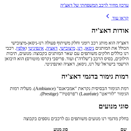
עדכון מחיר לרכב המשפחתי של דאצ'יה
קראו עוד
אודות
דאצ'יה
דאצ'יה הוא מותג רכב רומני וחלק משיתוף פעולה רנו-ניסאן-מיצובישי
הכולל את המותגים
ניסאן
,
רנו
,
מיצובישי
,
דאציה
,
אינפיניטי
ו
אלפין
. רכבי
רנו כוללים חלקים משותפים עם שאר המותגים בקבוצה: מנועים, תיבות
הילוכים, בסיס הרכב ("שלדה") ועוד. פריסבי (קרסו מוטורס) הוא היבואן
הרשמי בישראל של רנו, ניסאן, דאציה ואינפיניטי.
רמות גימור בדגמי דאצ'יה
רמת הגימור הבסיסית נקראת "אמביאנס" (Ambiance). מעליה רמות
הגימור "לוריאט" (Lauréate) ו"פרסטיז'" (Prestige).
סוגי מנועים
בחלק מדגמי רנו מנועים משותפים גם לרכבים נוספים בקבוצה
שם
סוג מנוע