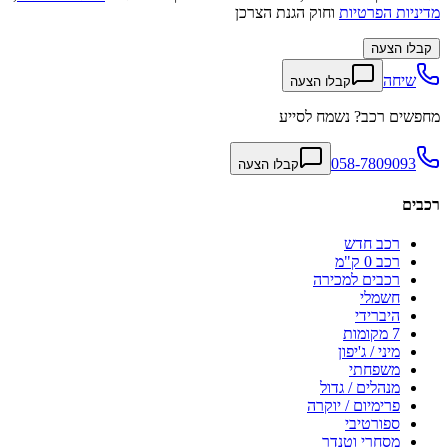
מדיניות הפרטיות
וחוק הגנת הצרכן
קבלו הצעה
שיחה
קבלו הצעה
מחפשים רכב? נשמח לסייע
058-7809093
קבלו הצעה
רכבים
רכב חדש
רכב 0 ק"מ
רכבים למכירה
חשמלי
היברידי
7 מקומות
מיני / ג'יפון
משפחתי
מנהלים / גדול
פרימיום / יוקרה
ספורטיבי
מסחרי וטנדר