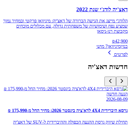
דאצ'יה לודג'י שנת 2022
הלודג'י מייצג את הגישה הברורה של דאצ'יה: מיניוואן פרקטי ובמחיר נמוך
שמציע נפח ושימושיות של משפחתית גדולה, עם מכלולים מוכחים
מקבוצת רנו‑ניסאן
₪
42,900
בנזין
מיניוואן
7 מוש׳
לפרטים
חדשות
דאצ'יה
הנעה חדשה
2026-08-09
גרסא היברידית 4X4 לדא'ציה ביגסטר 2026: מחיר החל מ-175,990 ₪
תחילת שיווק גרסת ההנעה הכפולה וההיברידית ל-SUV של דאצ'יה