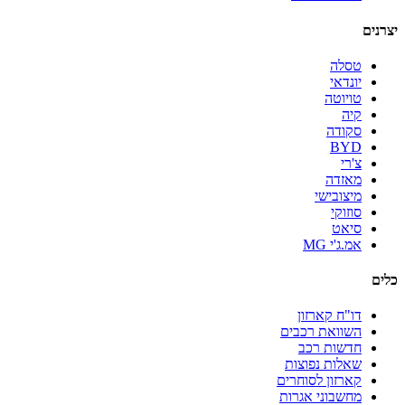
יצרנים
טסלה
יונדאי
טויוטה
קיה
סקודה
BYD
צ'רי
מאזדה
מיצובישי
סוזוקי
סיאט
אמ.ג'י MG
כלים
דו"ח קארזון
השוואת רכבים
חדשות רכב
שאלות נפוצות
קארזון לסוחרים
מחשבוני אגרות