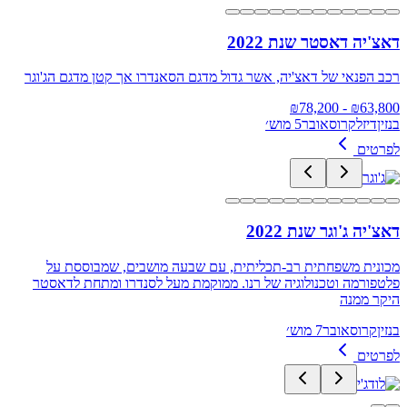
דאצ'יה דאסטר שנת 2022
רכב הפנאי של דאצ'יה, אשר גדול מדגם הסאנדרו אך קטן מדגם הג'וגר
78,200
- ₪
₪
63,800
בנזין
דיזל
קרוסאובר
5 מוש׳
לפרטים
דאצ'יה ג'וגר שנת 2022
מכונית משפחתית רב-תכליתית, עם שבעה מושבים, שמבוססת על
פלטפורמה וטכנולוגיה של רנו. ממוקמת מעל לסנדרו ומתחת לדאסטר
היקר ממנה
בנזין
קרוסאובר
7 מוש׳
לפרטים