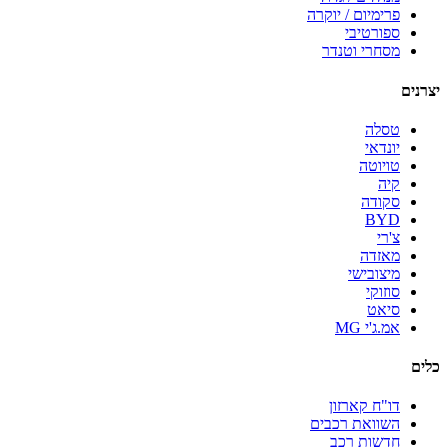
פרימיום / יוקרה
ספורטיבי
מסחרי וטנדר
יצרנים
טסלה
יונדאי
טויוטה
קיה
סקודה
BYD
צ'רי
מאזדה
מיצובישי
סוזוקי
סיאט
אמ.ג'י MG
כלים
דו"ח קארזון
השוואת רכבים
חדשות רכב