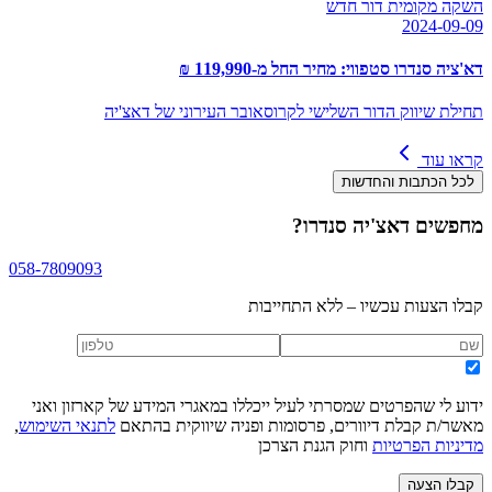
השקה מקומית דור חדש
2024-09-09
דא'ציה סנדרו סטפווי: מחיר החל מ-119,990 ₪
תחילת שיווק הדור השלישי לקרוסאובר העירוני של דאצ'יה
קראו עוד
לכל הכתבות והחדשות
מחפשים
דאצ'יה סנדרו
?
058-7809093
קבלו הצעות עכשיו – ללא התחייבות
ידוע לי שהפרטים שמסרתי לעיל ייכללו במאגרי המידע של קארזון ואני
מאשר/ת קבלת דיוורים, פרסומות ופניה שיווקית בהתאם
לתנאי השימוש
,
מדיניות הפרטיות
וחוק הגנת הצרכן
קבלו הצעה