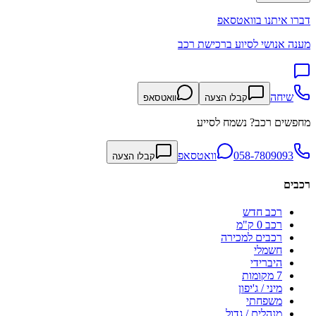
דברו איתנו בוואטסאפ
מענה אנושי לסיוע ברכישת רכב
שיחה
קבלו הצעה
וואטסאפ
מחפשים רכב? נשמח לסייע
058-7809093
וואטסאפ
קבלו הצעה
רכבים
רכב חדש
רכב 0 ק"מ
רכבים למכירה
חשמלי
היברידי
7 מקומות
מיני / ג'יפון
משפחתי
מנהלים / גדול