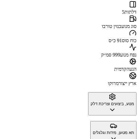
דלתות
5
סוג מנוע
בנזין טורבו
כוח סוס
91 כ״ס
נפח מנוע
999 סמ״ק
הנעה
קדמית
ארץ ייצור
מרוקו
מנוע, ביצועים וצריכת דלק
תא מטען, מידות וגלגלים