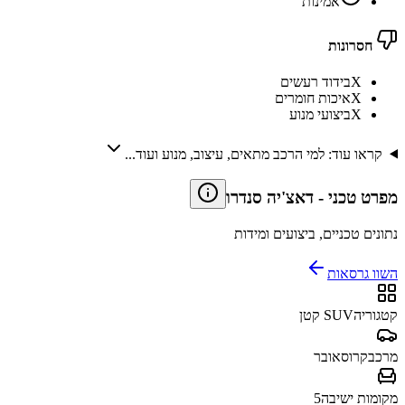
אמינות
חסרונות
X
בידוד רעשים
X
איכות חומרים
X
ביצועי מנוע
קראו עוד: למי הרכב מתאים, עיצוב, מנוע ועוד...
מפרט טכני
-
דאצ'יה סנדרו
נתונים טכניים, ביצועים ומידות
השוו גרסאות
קטגוריה
SUV קטן
מרכב
קרוסאובר
מקומות ישיבה
5