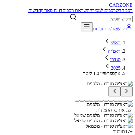
CARZONE
רכב חדש
רכבים למכירה
השוואת רכבים
דו"ח קארזון
חדשות
הרשמה/התחברות
ראשי
דאצ'יה
סנדרו
2025
אקספרשיין 1.0 ליטר
הצג את כל התמונות
+
17
תמונות