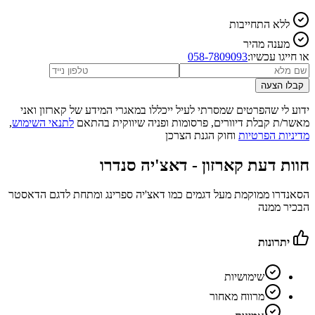
ללא התחייבות
מענה מהיר
או חייגו עכשיו:
058-7809093
קבלו הצעה
ידוע לי שהפרטים שמסרתי לעיל ייכללו במאגרי המידע של קארזון ואני
מאשר/ת קבלת דיוורים, פרסומות ופניה שיווקית בהתאם
לתנאי השימוש
,
מדיניות הפרטיות
וחוק הגנת הצרכן
חוות דעת קארזון -
דאצ'יה סנדרו
הסאנדרו ממוקמת מעל דגמים כמו דאצ'יה ספרינג ומתחת לדגם הדאסטר
הבכיר ממנה
יתרונות
שימושיות
מרווח מאחור