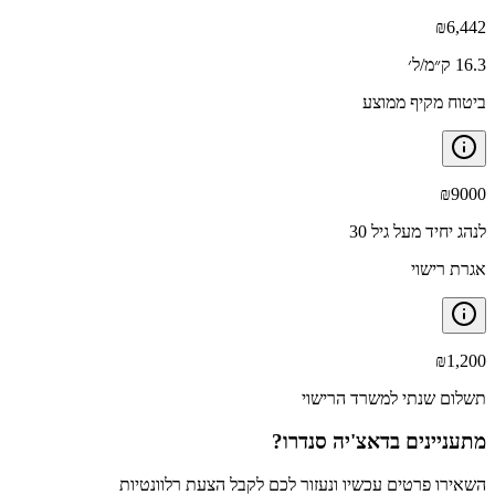
₪
6,442
16.3 ק״מ/ל׳
ביטוח מקיף ממוצע
₪
9000
לנהג יחיד מעל גיל 30
אגרת רישוי
₪
1,200
תשלום שנתי למשרד הרישוי
מתעניינים ב
דאצ'יה סנדרו
?
השאירו פרטים עכשיו ונעזור לכם לקבל הצעת רלוונטיות