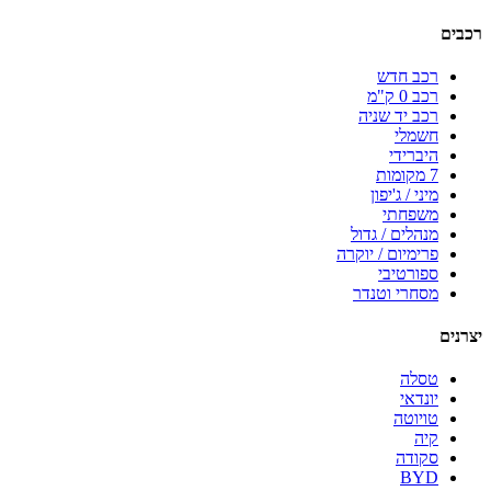
רכבים
רכב חדש
רכב 0 ק"מ
רכב יד שניה
חשמלי
היברידי
7 מקומות
מיני / ג'יפון
משפחתי
מנהלים / גדול
פרימיום / יוקרה
ספורטיבי
מסחרי וטנדר
יצרנים
טסלה
יונדאי
טויוטה
קיה
סקודה
BYD