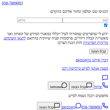
058-7809093
הכניסו שם וטלפון ונחזור אליכם בהקדם:
ידוע לי שהפרטים שמסרתי לעיל ייכללו במאגרי המידע של קארזון ואני
מאשר/ת קבלת דיוורים, פרסומות ופניה שיווקית בהתאם
לתנאי השימוש
,
מדיניות הפרטיות
וחוק הגנת הצרכן
קבלו הצעה
דברו איתנו בוואטסאפ
מענה אנושי לסיוע ברכישת רכב
שיחה
קבלו הצעה
וואטסאפ
מחפשים רכב? נשמח לסייע
058-7809093
וואטסאפ
קבלו הצעה