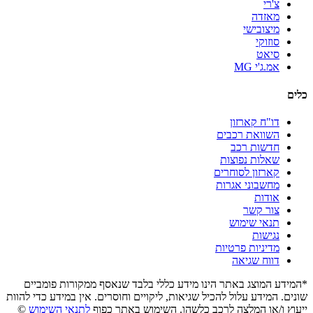
צ'רי
מאזדה
מיצובישי
סוזוקי
סיאט
אמ.ג'י MG
כלים
דו"ח קארזון
השוואת רכבים
חדשות רכב
שאלות נפוצות
קארזון לסוחרים
מחשבוני אגרות
אודות
צור קשר
תנאי שימוש
נגישות
מדיניות פרטיות
דווח שגיאה
*המידע המוצג באתר הינו מידע כללי בלבד שנאסף ממקורות פומביים
שונים. המידע עלול להכיל שגיאות, ליקויים וחוסרים. אין במידע כדי להוות
ייעוץ ו/או המלצה לרכב כלשהו. השימוש באתר כפוף
לתנאי השימוש
©