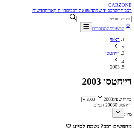
CARZONE
רכב חדש
רכב יד שניה
השוואת רכבים
דו"ח קארזון
חדשות
הרשמה/התחברות
ראשי
דייהטסו
2003
דייהטסו
2003
בחרו שנה:
2003
דייהטסו
0
2003
דגמים
מיון:
מחפשים רכב? נשמח לסייע
🤍