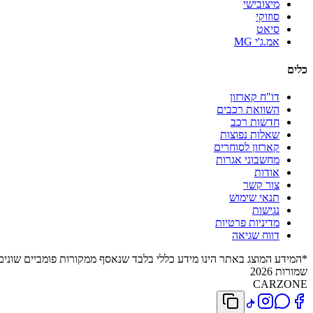
מיצובישי
סוזוקי
סיאט
אמ.ג'י MG
כלים
דו"ח קארזון
השוואת רכבים
חדשות רכב
שאלות נפוצות
קארזון לסוחרים
מחשבוני אגרות
אודות
צור קשר
תנאי שימוש
נגישות
מדיניות פרטיות
דווח שגיאה
*המידע המוצג באתר הינו מידע כללי בלבד שנאסף ממקורות פומביים שונים. 
שמורות 2026
CARZONE