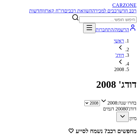
CARZONE
רכב חדש
רכבים למכירה
השוואת רכבים
דו"ח קארזון
חדשות
הרשמה/התחברות
ראשי
דודג'
2008
דודג'
2008
בחרו שנה:
2008
דודג'
0
2008
דגמים
מיון:
מחפשים רכב? נשמח לסייע
🤍