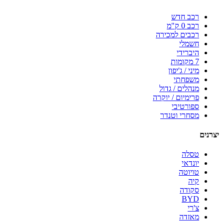
רכב חדש
רכב 0 ק"מ
רכבים למכירה
חשמלי
היברידי
7 מקומות
מיני / ג'יפון
משפחתי
מנהלים / גדול
פרימיום / יוקרה
ספורטיבי
מסחרי וטנדר
יצרנים
טסלה
יונדאי
טויוטה
קיה
סקודה
BYD
צ'רי
מאזדה