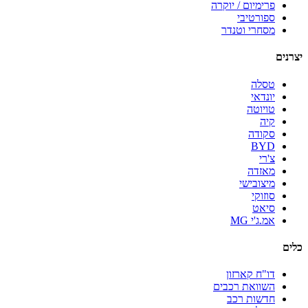
פרימיום / יוקרה
ספורטיבי
מסחרי וטנדר
יצרנים
טסלה
יונדאי
טויוטה
קיה
סקודה
BYD
צ'רי
מאזדה
מיצובישי
סוזוקי
סיאט
אמ.ג'י MG
כלים
דו"ח קארזון
השוואת רכבים
חדשות רכב