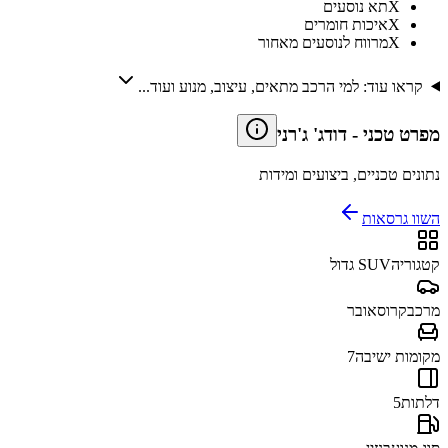
X
תא נוסעים
X
איכות חומרים
X
מרווח לנוסעים מאחור
קראו עוד: למי הרכב מתאים, עיצוב, מנוע ועוד...
מפרט טכני
-
דודג' ג'רני
נתונים טכניים, ביצועים ומידות
השוו גרסאות
קטגוריה
SUV גדול
מרכב
קרוסאובר
מקומות ישיבה
7
דלתות
5