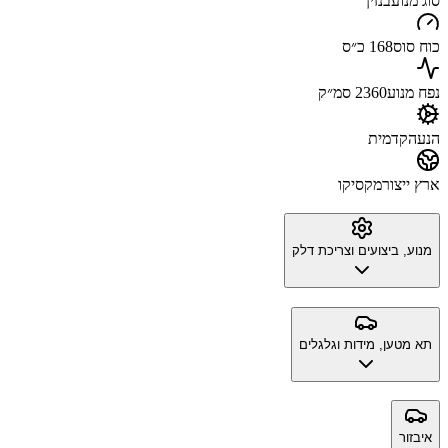
סוג מנוע
בנזין
כוח סוס
168 כ״ס
נפח מנוע
2360 סמ״ק
הנעה
קדמית
ארץ ייצור
מקסיקו
מנוע, ביצועים וצריכת דלק
תא מטען, מידות וגלגלים
איבזור