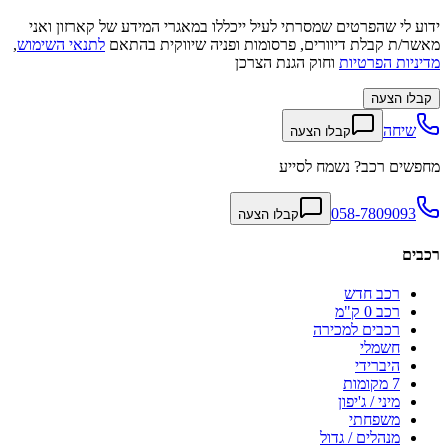
ידוע לי שהפרטים שמסרתי לעיל ייכללו במאגרי המידע של קארזון ואני
מאשר/ת קבלת דיוורים, פרסומות ופניה שיווקית בהתאם
לתנאי השימוש
,
מדיניות הפרטיות
וחוק הגנת הצרכן
קבלו הצעה
שיחה
קבלו הצעה
מחפשים רכב? נשמח לסייע
058-7809093
קבלו הצעה
רכבים
רכב חדש
רכב 0 ק"מ
רכבים למכירה
חשמלי
היברידי
7 מקומות
מיני / ג'יפון
משפחתי
מנהלים / גדול