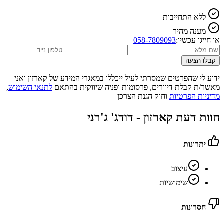
ללא התחייבות
מענה מהיר
או חייגו עכשיו:
058-7809093
קבלו הצעה
ידוע לי שהפרטים שמסרתי לעיל ייכללו במאגרי המידע של קארזון ואני
מאשר/ת קבלת דיוורים, פרסומות ופניה שיווקית בהתאם
לתנאי השימוש
,
מדיניות הפרטיות
וחוק הגנת הצרכן
חוות דעת קארזון -
דודג' ג'רני
יתרונות
עיצוב
שימושיות
חסרונות