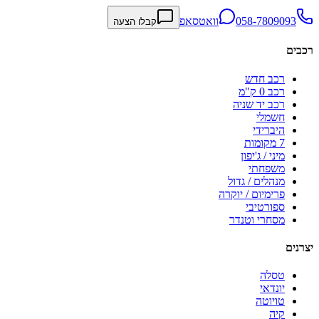
058-7809093
וואטסאפ
קבלו הצעה
רכבים
רכב חדש
רכב 0 ק"מ
רכב יד שניה
חשמלי
היברידי
7 מקומות
מיני / ג'יפון
משפחתי
מנהלים / גדול
פרימיום / יוקרה
ספורטיבי
מסחרי וטנדר
יצרנים
טסלה
יונדאי
טויוטה
קיה