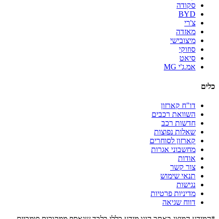
סקודה
BYD
צ'רי
מאזדה
מיצובישי
סוזוקי
סיאט
אמ.ג'י MG
כלים
דו"ח קארזון
השוואת רכבים
חדשות רכב
שאלות נפוצות
קארזון לסוחרים
מחשבוני אגרות
אודות
צור קשר
תנאי שימוש
נגישות
מדיניות פרטיות
דווח שגיאה
*המידע המוצג באתר הינו מידע כללי בלבד שנאסף ממקורות פומביים