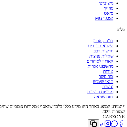
מיצובישי
סוזוקי
סיאט
אמ.ג'י MG
כלים
דו"ח קארזון
השוואת רכבים
חדשות רכב
שאלות נפוצות
קארזון לסוחרים
מחשבוני אגרות
אודות
צור קשר
תנאי שימוש
נגישות
מדיניות פרטיות
דווח שגיאה
*המידע המוצג באתר הינו מידע כללי בלבד שנאסף ממקורות פומביים שונים. 
שמורות 2025
CARZONE