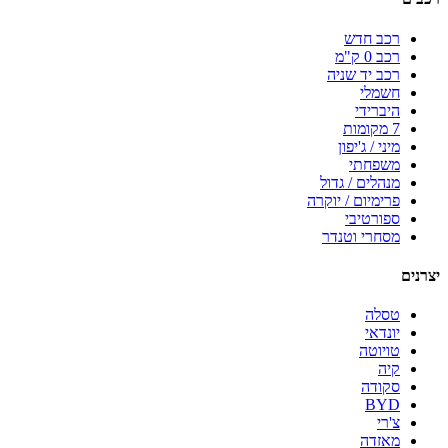
רכב חדש
רכב 0 ק"מ
רכב יד שניה
חשמלי
היברידי
7 מקומות
מיני / ג'יפון
משפחתי
מנהלים / גדול
פרימיום / יוקרה
ספורטיבי
מסחרי וטנדר
יצרנים
טסלה
יונדאי
טויוטה
קיה
סקודה
BYD
צ'רי
מאזדה