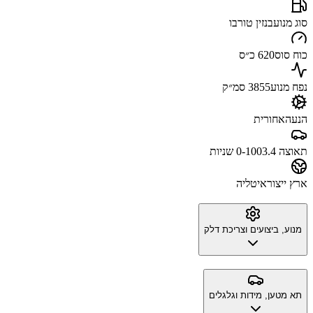
סוג מנוע
בנזין טורבו
כוח סוס
620 כ״ס
נפח מנוע
3855 סמ״ק
הנעה
אחורית
תאוצה 0-100
3.4 שניות
ארץ ייצור
איטליה
מנוע, ביצועים וצריכת דלק
תא מטען, מידות וגלגלים