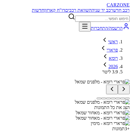
CARZONE
רכב חדש
רכב יד שניה
השוואת רכבים
דו"ח קארזון
חדשות
הרשמה/התחברות
ראשי
פרארי
רומא
2026
3.9 ליטר
הצג את כל התמונות
+
3
תמונות