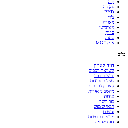
קיה
סקודה
BYD
צ'רי
מאזדה
מיצובישי
סוזוקי
סיאט
אמ.ג'י MG
כלים
דו"ח קארזון
השוואת רכבים
חדשות רכב
שאלות נפוצות
קארזון לסוחרים
מחשבוני אגרות
אודות
צור קשר
תנאי שימוש
נגישות
מדיניות פרטיות
דווח שגיאה