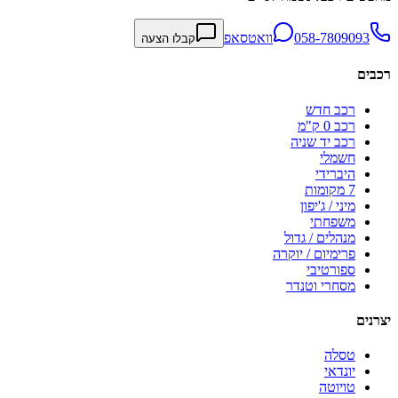
058-7809093
וואטסאפ
קבלו הצעה
רכבים
רכב חדש
רכב 0 ק"מ
רכב יד שניה
חשמלי
היברידי
7 מקומות
מיני / ג'יפון
משפחתי
מנהלים / גדול
פרימיום / יוקרה
ספורטיבי
מסחרי וטנדר
יצרנים
טסלה
יונדאי
טויוטה