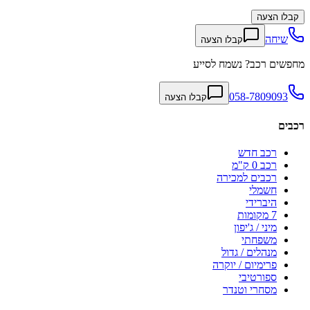
קבלו הצעה
שיחה
קבלו הצעה
מחפשים רכב? נשמח לסייע
058-7809093
קבלו הצעה
רכבים
רכב חדש
רכב 0 ק"מ
רכבים למכירה
חשמלי
היברידי
7 מקומות
מיני / ג'יפון
משפחתי
מנהלים / גדול
פרימיום / יוקרה
ספורטיבי
מסחרי וטנדר