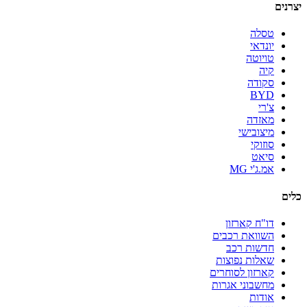
יצרנים
טסלה
יונדאי
טויוטה
קיה
סקודה
BYD
צ'רי
מאזדה
מיצובישי
סוזוקי
סיאט
אמ.ג'י MG
כלים
דו"ח קארזון
השוואת רכבים
חדשות רכב
שאלות נפוצות
קארזון לסוחרים
מחשבוני אגרות
אודות