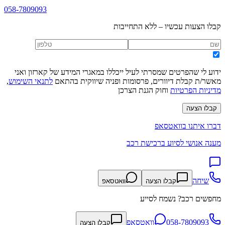
058-7809093
קבלו הצעות עכשיו – ללא התחייבות
ידוע לי שהפרטים שמסרתי לעיל ייכללו במאגרי המידע של קארזון ואני
מאשר/ת קבלת דיוורים, פרסומות ופניה שיווקית בהתאם
לתנאי השימוש
,
מדיניות הפרטיות
וחוק הגנת הצרכן
קבלו הצעה
דברו איתנו בוואטסאפ
מענה אנושי לסיוע ברכישת רכב
שיחה
קבלו הצעה
וואטסאפ
מחפשים רכב? נשמח לסייע
058-7809093
וואטסאפ
קבלו הצעה