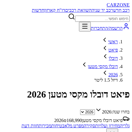
CARZONE
רכב חדש
רכב יד שניה
השוואת רכבים
דו"ח קארזון
חדשות
הרשמה/התחברות
ראשי
פיאט
דובלו
דובלו מקסי מטען
2026
דיזל 1.5 ליטר
פיאט דובלו מקסי מטען
2026
בחרו שנה:
2026
פיאט דובלו מקסי מטען
168,990
₪
2026
גלריה
מחירון ועלויות
סקירה
מפרט מלא
בטיחות
מכירות
חוות דעת