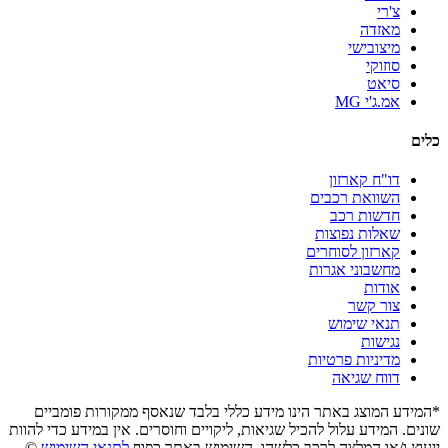
צ'רי
מאזדה
מיצובישי
סוזוקי
סיאט
אמ.ג'י MG
כלים
דו"ח קארזון
השוואת רכבים
חדשות רכב
שאלות נפוצות
קארזון לסוחרים
מחשבוני אגרות
אודות
צור קשר
תנאי שימוש
נגישות
מדיניות פרטיות
דווח שגיאה
*המידע המוצג באתר הינו מידע כללי בלבד שנאסף ממקורות פומביים
שונים. המידע עלול להכיל שגיאות, ליקויים וחוסרים. אין במידע כדי להוות
ייעוץ ו/או המלצה לרכב כלשהו. השימוש באתר כפוף
לתנאי השימוש
©