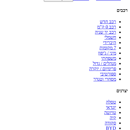
רכבים
רכב חדש
רכב 0 ק"מ
רכב יד שניה
חשמלי
היברידי
7 מקומות
מיני / ג'יפון
משפחתי
מנהלים / גדול
פרימיום / יוקרה
ספורטיבי
מסחרי וטנדר
יצרנים
טסלה
יונדאי
טויוטה
קיה
סקודה
BYD