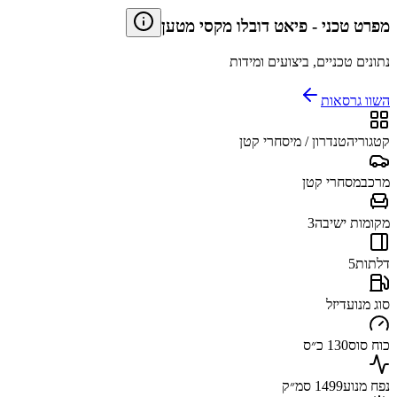
מפרט טכני
-
פיאט דובלו מקסי מטען
נתונים טכניים, ביצועים ומידות
השוו גרסאות
קטגוריה
טנדרון / מיסחרי קטן
מרכב
מסחרי קטן
מקומות ישיבה
3
דלתות
5
סוג מנוע
דיזל
כוח סוס
130 כ״ס
נפח מנוע
1499 סמ״ק