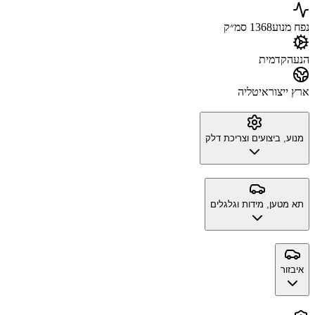
נפח מנוע
1368 סמ״ק
הנעה
קדמית
ארץ ייצור
איטליה
מנוע, ביצועים וצריכת דלק
תא מטען, מידות וגלגלים
איבזור