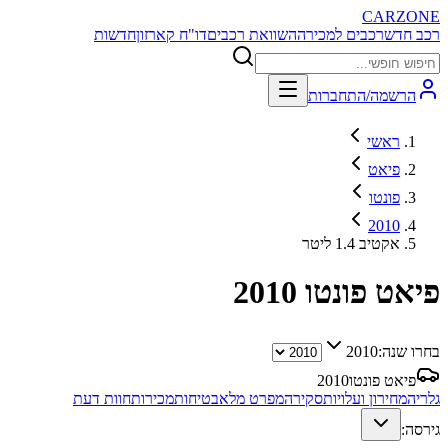
CARZONE
רכב חדש
רכבים למכירה
השוואת רכבים
דו"ח קארזון
חדשות
הרשמה/התחברות
ראשי
פיאט
פונטו
2010
אקטיב 1.4 ליטר
פיאט פונטו
2010
בחרו שנה:
2010
פיאט פונטו
2010
גלריה
מחירון ועלויות
סקירה
מפרט מלא
בטיחות
מכירות
חוות דעת
גירסה: