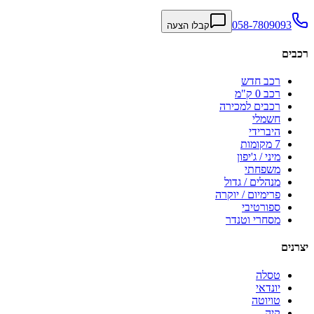
058-7809093
קבלו הצעה
רכבים
רכב חדש
רכב 0 ק"מ
רכבים למכירה
חשמלי
היברידי
7 מקומות
מיני / ג'יפון
משפחתי
מנהלים / גדול
פרימיום / יוקרה
ספורטיבי
מסחרי וטנדר
יצרנים
טסלה
יונדאי
טויוטה
קיה