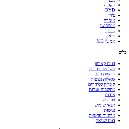
סקודה
BYD
צ'רי
מאזדה
מיצובישי
סוזוקי
סיאט
אמ.ג'י MG
כלים
דו"ח קארזון
השוואת רכבים
חדשות רכב
שאלות נפוצות
קארזון לסוחרים
מחשבוני אגרות
אודות
צור קשר
תנאי שימוש
נגישות
מדיניות פרטיות
דווח שגיאה