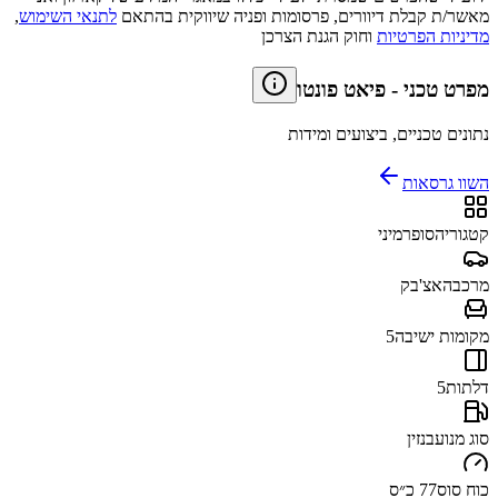
מאשר/ת קבלת דיוורים, פרסומות ופניה שיווקית בהתאם
לתנאי השימוש
,
מדיניות הפרטיות
וחוק הגנת הצרכן
מפרט טכני
-
פיאט פונטו
נתונים טכניים, ביצועים ומידות
השוו גרסאות
קטגוריה
סופרמיני
מרכב
האצ'בק
מקומות ישיבה
5
דלתות
5
סוג מנוע
בנזין
כוח סוס
77 כ״ס