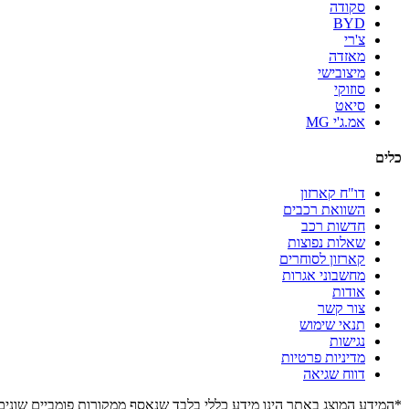
סקודה
BYD
צ'רי
מאזדה
מיצובישי
סוזוקי
סיאט
אמ.ג'י MG
כלים
דו"ח קארזון
השוואת רכבים
חדשות רכב
שאלות נפוצות
קארזון לסוחרים
מחשבוני אגרות
אודות
צור קשר
תנאי שימוש
נגישות
מדיניות פרטיות
דווח שגיאה
*המידע המוצג באתר הינו מידע כללי בלבד שנאסף ממקורות פומביים שונים. 