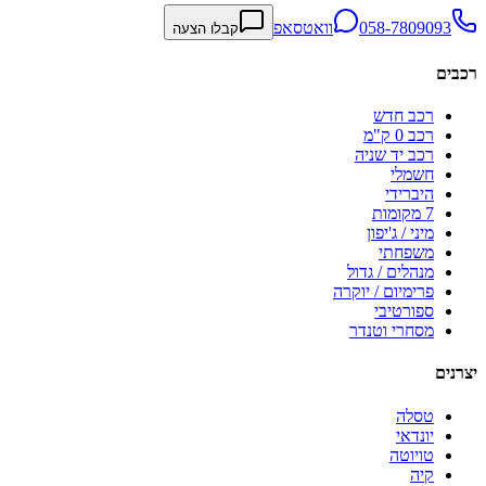
058-7809093
וואטסאפ
קבלו הצעה
רכבים
רכב חדש
רכב 0 ק"מ
רכב יד שניה
חשמלי
היברידי
7 מקומות
מיני / ג'יפון
משפחתי
מנהלים / גדול
פרימיום / יוקרה
ספורטיבי
מסחרי וטנדר
יצרנים
טסלה
יונדאי
טויוטה
קיה