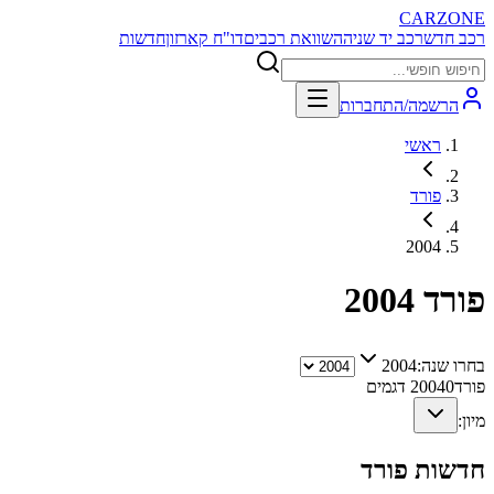
CARZONE
רכב חדש
רכב יד שניה
השוואת רכבים
דו"ח קארזון
חדשות
הרשמה/התחברות
ראשי
פורד
2004
פורד
2004
בחרו שנה:
2004
פורד
0
2004
דגמים
מיון:
חדשות
פורד