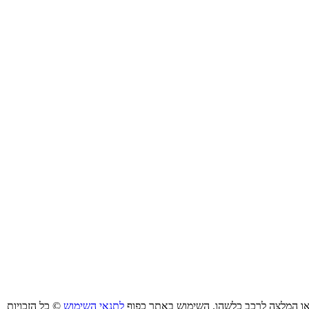
ו/או המלצה לרכב כלשהו. השימוש באתר כפוף
לתנאי השימוש
© כל הזכויות