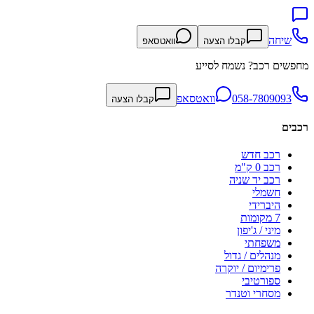
שיחה
קבלו הצעה
וואטסאפ
מחפשים רכב? נשמח לסייע
058-7809093
וואטסאפ
קבלו הצעה
רכבים
רכב חדש
רכב 0 ק"מ
רכב יד שניה
חשמלי
היברידי
7 מקומות
מיני / ג'יפון
משפחתי
מנהלים / גדול
פרימיום / יוקרה
ספורטיבי
מסחרי וטנדר