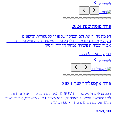
לפרטים
פורד פומה שנת 2024
הפומה מהווה את דגם הכניסה של פורד לקטגוריית הג'יפונים
הקומפקטיים. היא מכוונת לקהל עירוני‑משפחתי שמחפש עיצוב מודרני,
אבזור ובטיחות עשירה במחיר תחרותי יחסית
בנזין
קרוסאובר
5 מוש׳
לפרטים
פורד אקספלורר שנת 2024
רכב פנאי גדול מקטגוריית D-SUV הממוקם מעל פורד אדג' ומתחת
לאקספדישן (המשווק בארה"ב), הוא מציע 6 או 7 מושבים, אבזור עשיר,
מנוע חזק וגם מציע גרסת ST ספורטיבית
₪
268,700