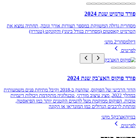
פורד טרנזיט שנת 2024
מסחרית גדולה המשווקת במספר תצורות אורך וגובה, תחתיה נמצא את
הטרנזיט קאסטום (מסחרית בגודל בינוני) והקונקט (טנדרון)
דיזל
מסחרי
2 מוש׳
לפרטים
פורד פוקוס האצ'בק שנת 2024
הדור הרביעי של הפוקוס, שהושק ב-2018 וקיבל מתיחת פנים משמעותית
במהלך 2022, מציג עיצוב מודרני, טכנולוגיה מתקדמת ויכולות דינמיות
טובות. הפוקוס ממוקמת מעל לדגמים הקטנים יותר כמו הפיאסטה,
ומתחת לרכבים הגדולים כמו המונדיאו או הקוגה
בנזין
האצ'בק
5 מוש׳
לפרטים