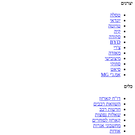
יצרנים
טסלה
יונדאי
טויוטה
קיה
סקודה
BYD
צ'רי
מאזדה
מיצובישי
סוזוקי
סיאט
אמ.ג'י MG
כלים
דו"ח קארזון
השוואת רכבים
חדשות רכב
שאלות נפוצות
קארזון לסוחרים
מחשבוני אגרות
אודות