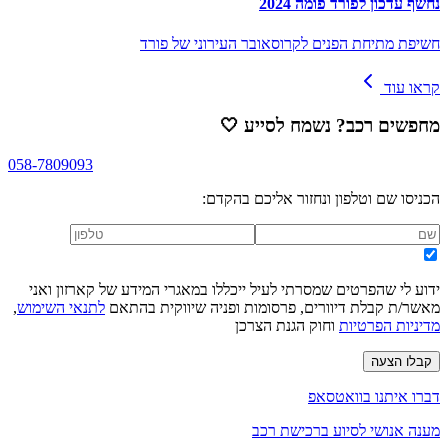
נחשף עדכון לפורד פומה 2024
חשיפת מתיחת הפנים לקרוסאובר העירוני של פורד
קראו עוד
מחפשים רכב? נשמח לסייע
🤍
058-7809093
הכניסו שם וטלפון ונחזור אליכם בהקדם:
ידוע לי שהפרטים שמסרתי לעיל ייכללו במאגרי המידע של קארזון ואני
מאשר/ת קבלת דיוורים, פרסומות ופניה שיווקית בהתאם
לתנאי השימוש
,
מדיניות הפרטיות
וחוק הגנת הצרכן
קבלו הצעה
דברו איתנו בוואטסאפ
מענה אנושי לסיוע ברכישת רכב