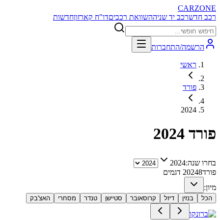
CARZONE
רכב חדש
רכב יד שניה
השוואת רכבים
דו"ח קארזון
חדשות
הרשמה/התחברות
ראשי
פורד
2024
פורד
2024
בחרו שנה:
2024
פורד
8
2024
דגמים
מיון:
הכל
בנזין
דיזל
קרוסאובר
סטיישן
טנדר
מסחרי
האצ'בק