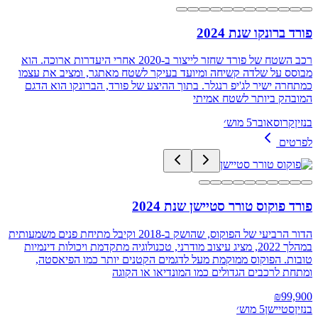
פורד ברונקו שנת 2024
רכב השטח של פורד שחזר לייצור ב-2020 אחרי היעדרות ארוכה. הוא
מבוסס על שלדה קשיחה ומיועד בעיקר לשטח מאתגר, ומציב את עצמו
כמתחרה ישיר לג'יפ רנגלר. בתוך ההיצע של פורד, הברונקו הוא הדגם
המובהק ביותר לשטח אמיתי
בנזין
קרוסאובר
5 מוש׳
לפרטים
פורד פוקוס טורר סטיישן שנת 2024
הדור הרביעי של הפוקוס, שהושק ב-2018 וקיבל מתיחת פנים משמעותית
במהלך 2022, מציג עיצוב מודרני, טכנולוגיה מתקדמת ויכולות דינמיות
טובות. הפוקוס ממוקמת מעל לדגמים הקטנים יותר כמו הפיאסטה,
ומתחת לרכבים הגדולים כמו המונדיאו או הקוגה
₪
99,900
בנזין
סטיישן
5 מוש׳