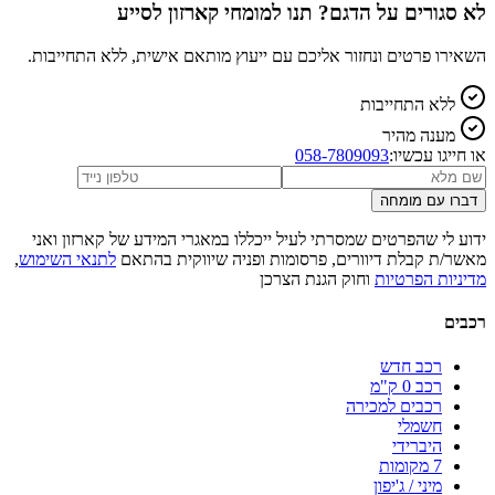
לא סגורים על הדגם? תנו למומחי קארזון לסייע
השאירו פרטים ונחזור אליכם עם ייעוץ מותאם אישית, ללא התחייבות.
ללא התחייבות
מענה מהיר
או חייגו עכשיו:
058-7809093
דברו עם מומחה
ידוע לי שהפרטים שמסרתי לעיל ייכללו במאגרי המידע של קארזון ואני
מאשר/ת קבלת דיוורים, פרסומות ופניה שיווקית בהתאם
לתנאי השימוש
,
מדיניות הפרטיות
וחוק הגנת הצרכן
רכבים
רכב חדש
רכב 0 ק"מ
רכבים למכירה
חשמלי
היברידי
7 מקומות
מיני / ג'יפון