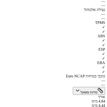
—
—
נעילת אלכוהול
—
—
TPMS
✓
✓
ABS
✓
✓
ESP
✓
✓
EBA
✓
✓
כוכבי בטיחות Euro NCAP
—
—
מידות ומשקל
אורך
4.84 מ״מ
4.44 מ״מ