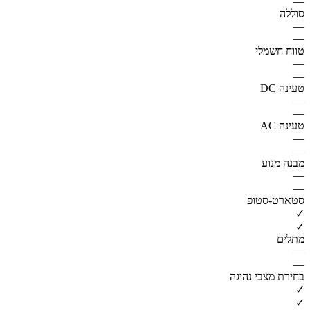
—
סוללה
—
—
טווח חשמלי
—
—
טעינה DC
—
—
טעינה AC
—
—
מבנה מנוע
—
—
סטארט-סטופ
✓
✓
מתלים
—
—
בחירת מצבי נהיגה
✓
✓