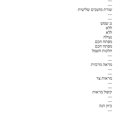
—
—
שורת מושבים שלישית
—
—
גג שמש
ללא
ללא
נעילה
מפתח חכם
מפתח חכם
חלונות חשמל
—
—
מראה מרכזית
—
—
מראות צד
—
—
קיפול מראות
—
—
כיוון הגה
—