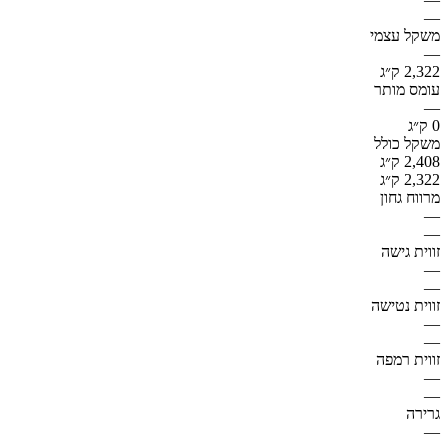
—
משקל עצמי
—
2,322 ק״ג
עומס מותר
—
0 ק״ג
משקל כולל
2,408 ק״ג
2,322 ק״ג
מרווח גחון
—
—
זווית גישה
—
—
זווית נטישה
—
—
זווית רמפה
—
—
גרירה
—