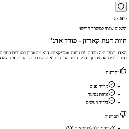
₪
3,600
תשלום שנתי למשרד הרישוי
חוות דעת קארזון -
פורד אדג'
האדג' תמיד היה מזוהה עם נוחות אמריקאית. הוא מתאפיין בממדים רחבים 
ספורטיבית או חיסכון בדלק. הדור הנוכחי הוא זה שבו פורד הפכה את האדג'
יתרונות
מרווח פנים
נוחות נסיעה
בידוד רעשים
חסרונות
X
צריכת דלק (בגרסאות V6)