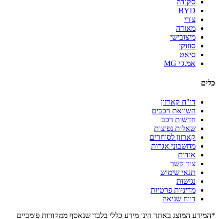
סקודה
BYD
צ'רי
מאזדה
מיצובישי
סוזוקי
סיאט
אמ.ג'י MG
כלים
דו"ח קארזון
השוואת רכבים
חדשות רכב
שאלות נפוצות
קארזון לסוחרים
מחשבוני אגרות
אודות
צור קשר
תנאי שימוש
נגישות
מדיניות פרטיות
דווח שגיאה
*המידע המוצג באתר הינו מידע כללי בלבד שנאסף ממקורות פומביים