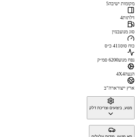
מקומות ישיבה
5
דלתות
4
סוג מנוע
בנזין
כוח סוס
411 כ״ס
נפח מנוע
6200 סמ״ק
הנעה
4X4
ארץ ייצור
ארה"ב
מנוע, ביצועים וצריכת דלק
תא מטען, מידות וגלגלים