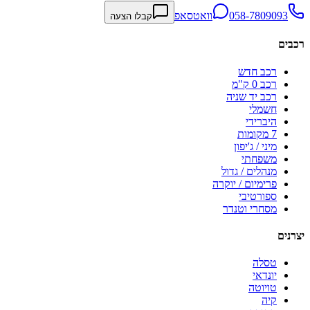
058-7809093
וואטסאפ
קבלו הצעה
רכבים
רכב חדש
רכב 0 ק"מ
רכב יד שניה
חשמלי
היברידי
7 מקומות
מיני / ג'יפון
משפחתי
מנהלים / גדול
פרימיום / יוקרה
ספורטיבי
מסחרי וטנדר
יצרנים
טסלה
יונדאי
טויוטה
קיה