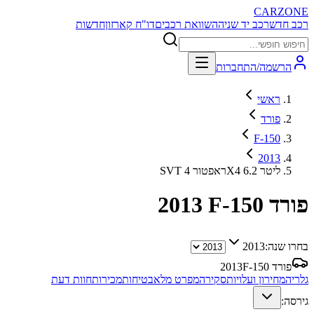
CARZONE
רכב חדש
רכב יד שניה
השוואת רכבים
דו"ח קארזון
חדשות
הרשמה/התחברות
ראשי
פורד
F-150
2013
SVT ראפטור 4X4 6.2 ליטר
פורד F-150
2013
בחרו שנה:
2013
פורד F-150
2013
גלריה
מחירון ועלויות
סקירה
מפרט מלא
בטיחות
מכירות
חוות דעת
גירסה: