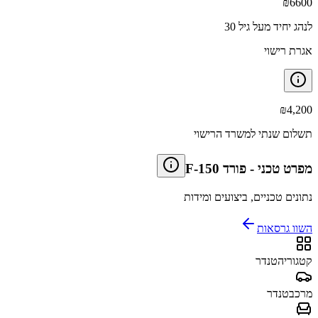
₪
6600
לנהג יחיד מעל גיל 30
אגרת רישוי
₪
4,200
תשלום שנתי למשרד הרישוי
מפרט טכני
-
פורד F-150
נתונים טכניים, ביצועים ומידות
השוו גרסאות
קטגוריה
טנדר
מרכב
טנדר