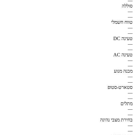
—
סוללה
—
—
טווח חשמלי
—
—
טעינה DC
—
—
טעינה AC
—
—
מבנה מנוע
—
—
סטארט-סטופ
—
—
מתלים
—
—
בחירת מצבי נהיגה
—
—