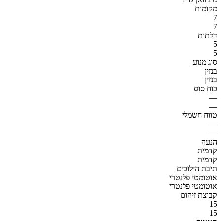
מקומות
7
7
דלתות
5
5
סוג מנוע
בנזין
בנזין
כוח סוס
—
—
טווח חשמלי
—
—
הנעה
קדמית
קדמית
תיבת הילוכים
אוטומטי פלנטרי
אוטומטי פלנטרי
קבוצת זיהום
15
15