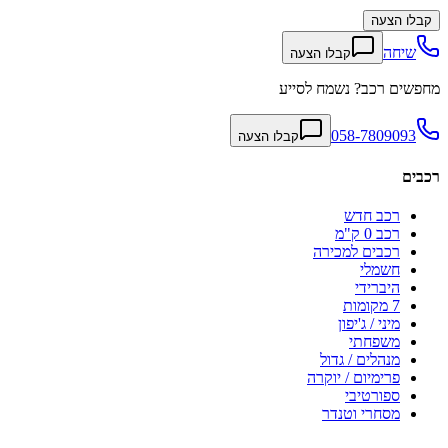
קבלו הצעה
שיחה
קבלו הצעה
מחפשים רכב? נשמח לסייע
058-7809093
קבלו הצעה
רכבים
רכב חדש
רכב 0 ק"מ
רכבים למכירה
חשמלי
היברידי
7 מקומות
מיני / ג'יפון
משפחתי
מנהלים / גדול
פרימיום / יוקרה
ספורטיבי
מסחרי וטנדר