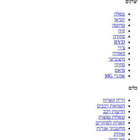
יצרנים
טסלה
יונדאי
טויוטה
קיה
סקודה
BYD
צ'רי
מאזדה
מיצובישי
סוזוקי
סיאט
אמ.ג'י MG
כלים
דו"ח קארזון
השוואת רכבים
חדשות רכב
שאלות נפוצות
קארזון לסוחרים
מחשבוני אגרות
אודות
צור קשר