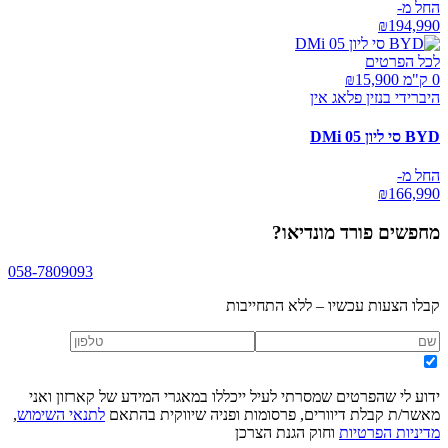
החל מ-
₪
194,990
לכל הפרטים
0 ק"מ ₪
15,900
היברידי בנזין פלאג אין
BYD סי ליון 05 DMi
החל מ-
₪
166,990
מחפשים
פורד מונדיאו
?
058-7809093
קבלו הצעות עכשיו – ללא התחייבות
ידוע לי שהפרטים שמסרתי לעיל ייכללו במאגרי המידע של קארזון ואני
מאשר/ת קבלת דיוורים, פרסומות ופניה שיווקית בהתאם
לתנאי השימוש
,
מדיניות הפרטיות
וחוק הגנת הצרכן