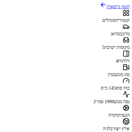
השוו גרסאות
קטגוריה
מנהלים
מרכב
סדאן
מקומות ישיבה
5
דלתות
4
סוג מנוע
בנזין
כוח סוס
145 כ״ס
נפח מנוע
1999 סמ״ק
הנעה
קדמית
ארץ ייצור
בלגיה