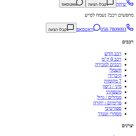
שיחה
קבלו הצעה
וואטסאפ
מחפשים רכב? נשמח לסייע
058-7809093
וואטסאפ
קבלו הצעה
רכבים
רכב חדש
רכב 0 ק"מ
רכבים למכירה
חשמלי
היברידי
7 מקומות
מיני / ג'יפון
משפחתי
מנהלים / גדול
פרימיום / יוקרה
ספורטיבי
מסחרי וטנדר
יצרנים