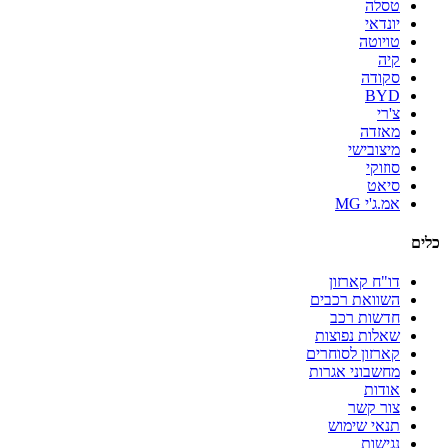
טסלה
יונדאי
טויוטה
קיה
סקודה
BYD
צ'רי
מאזדה
מיצובישי
סוזוקי
סיאט
אמ.ג'י MG
כלים
דו"ח קארזון
השוואת רכבים
חדשות רכב
שאלות נפוצות
קארזון לסוחרים
מחשבוני אגרות
אודות
צור קשר
תנאי שימוש
נגישות