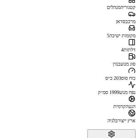
קטגוריה
מנהלים
מרכב
סדאן
מקומות ישיבה
5
דלתות
4
סוג מנוע
בנזין
כוח סוס
203 כ״ס
נפח מנוע
1999 סמ״ק
הנעה
קדמית
ארץ ייצור
בלגיה