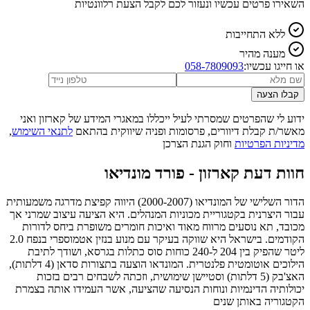
השאירו פרטים עכשיו ונעזור לכם לקבל הצעת רלוונטיות
ללא התחייבות
מענה מהיר
או חייגו עכשיו:
058-7809093
קבלו הצעה
ידוע לי שהפרטים שמסרתי לעיל ייכללו במאגרי המידע של קארזון ואני
מאשר/ת קבלת דיוורים, פרסומות ופניה שיווקית בהתאם
לתנאי השימוש
,
מדיניות הפרטיות
וחוק הגנת הצרכן
חוות דעת קארזון -
פורד מונדיאו
הדור השלישי של המונדיאו (2000-2007) היווה קפיצת מדרגה משמעותית
עבור היצרנית בקטגוריית מכוניות המנהלים. היא הציעה עיצוב שמרני אך
מכובד, תא נוסעים מרווח מאוד ואיכות חומרים משופרת ביחס לדורות
הקודמים. בישראל היא שווקה בעיקר עם מנוע בנזין אטמוספרי בנפח 2.0
ליטר שהפיק בין 204 ל-240 כוחות סוס כתלות בגרסא, ושודך לתיבת
הילוכים אוטומטית פלנטרית. המונדאו הוצעה בתצורות סדאן (4 דלתות),
האצ'בק (5 דלתות) וסטיישן שימושית, וזכתה לשבחים רבים בזכות
יכולותיה הדינמיות ונוחות הנסיעה שהציעה, אשר העמידו אותה בצמרת
הקטגוריה באותן שנים