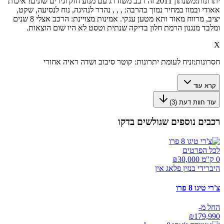
יתרונות:
משנתון 2011 זה רכב משודרג עם מנוע חזק וגירים שונים! איכות
אאודי ובמוו במחיר נמוך בהרבה: , , , נהדר לנהיגה, נוח לנסיעה, שקט,
יציב, מרווח מאוד ותא מטען ענקי. אמינות מצויינת: הרכב אצלי 8 שנים
ומלבד מנגנון הרמת חלון בדיקה שנתית וטסט לא היו שום הוצאות.
X
חסרונות:
זניח לעומת יתרונות: קוטר סיבוב ושדה ראיה אחורי
קרא עוד
עוד חוות דעת (
3
)
רכבים נוספים שגולשים בדקו
לכל הפרטים
0 ק"מ ₪
30,000
היברידי בנזין פלאג אין
צ'רי טיגו 8 פרו
החל מ-
₪
179,990