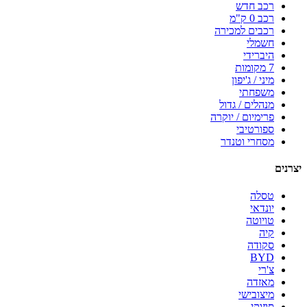
רכב חדש
רכב 0 ק"מ
רכבים למכירה
חשמלי
היברידי
7 מקומות
מיני / ג'יפון
משפחתי
מנהלים / גדול
פרימיום / יוקרה
ספורטיבי
מסחרי וטנדר
יצרנים
טסלה
יונדאי
טויוטה
קיה
סקודה
BYD
צ'רי
מאזדה
מיצובישי
סוזוקי