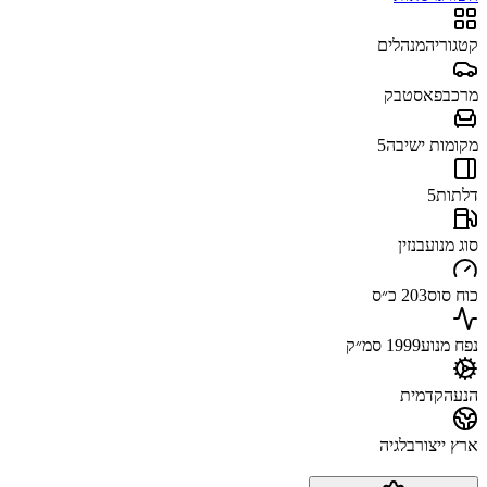
קטגוריה
מנהלים
מרכב
פאסטבק
מקומות ישיבה
5
דלתות
5
סוג מנוע
בנזין
כוח סוס
203 כ״ס
נפח מנוע
1999 סמ״ק
הנעה
קדמית
ארץ ייצור
בלגיה