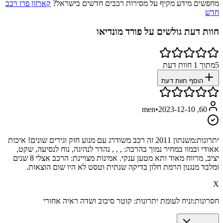
מחפשים מידע מקיף על מסירות רכבים חדשים בישראל?
קארזון פרו רכב
חדש
חוות דעת גולשים על
פורד מונדיאו
5
מתוך
1
חוות דעת
הוסף חוות דעת
•
2023-12-10
60, men
יתרונות:
משנתון 2011 זה רכב משודרג עם מנוע חזק וגירים שונים! איכות
אאודי ובמוו במחיר נמוך בהרבה: , , , נהדר לנהיגה, נוח לנסיעה, שקט,
יציב, מרווח מאוד ותא מטען ענקי. אמינות מצויינת: הרכב אצלי 8 שנים
ומלבד מנגנון הרמת חלון בדיקה שנתית וטסט לא היו שום הוצאות.
X
חסרונות:
זניח לעומת יתרונות: קוטר סיבוב ושדה ראיה אחורי