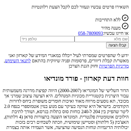
השאירו פרטים עכשיו ונעזור לכם לקבל הצעת רלוונטיות
ללא התחייבות
מענה מהיר
או חייגו עכשיו:
058-7809093
קבלו הצעה
ידוע לי שהפרטים שמסרתי לעיל ייכללו במאגרי המידע של קארזון ואני
מאשר/ת קבלת דיוורים, פרסומות ופניה שיווקית בהתאם
לתנאי השימוש
,
מדיניות הפרטיות
וחוק הגנת הצרכן
חוות דעת קארזון -
פורד מונדיאו
הדור השלישי של המונדיאו (2000-2007) היווה קפיצת מדרגה משמעותית
עבור היצרנית בקטגוריית מכוניות המנהלים. היא הציעה עיצוב שמרני אך
מכובד, תא נוסעים מרווח מאוד ואיכות חומרים משופרת ביחס לדורות
הקודמים. בישראל היא שווקה בעיקר עם מנוע בנזין אטמוספרי בנפח 2.0
ליטר שהפיק בין 204 ל-240 כוחות סוס כתלות בגרסא, ושודך לתיבת
הילוכים אוטומטית פלנטרית. המונדאו הוצעה בתצורות סדאן (4 דלתות),
האצ'בק (5 דלתות) וסטיישן שימושית, וזכתה לשבחים רבים בזכות
יכולותיה הדינמיות ונוחות הנסיעה שהציעה, אשר העמידו אותה בצמרת