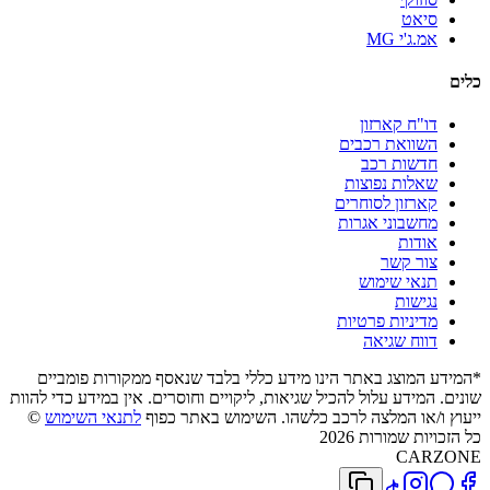
סיאט
אמ.ג'י MG
כלים
דו"ח קארזון
השוואת רכבים
חדשות רכב
שאלות נפוצות
קארזון לסוחרים
מחשבוני אגרות
אודות
צור קשר
תנאי שימוש
נגישות
מדיניות פרטיות
דווח שגיאה
*המידע המוצג באתר הינו מידע כללי בלבד שנאסף ממקורות פומביים
שונים. המידע עלול להכיל שגיאות, ליקויים וחוסרים. אין במידע כדי להוות
ייעוץ ו/או המלצה לרכב כלשהו. השימוש באתר כפוף
לתנאי השימוש
©
כל הזכויות שמורות 2026
CARZONE