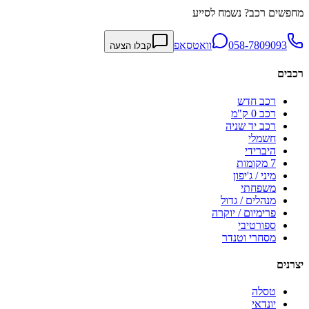
מחפשים רכב? נשמח לסייע
058-7809093
וואטסאפ
קבלו הצעה
רכבים
רכב חדש
רכב 0 ק"מ
רכב יד שניה
חשמלי
היברידי
7 מקומות
מיני / ג'יפון
משפחתי
מנהלים / גדול
פרימיום / יוקרה
ספורטיבי
מסחרי וטנדר
יצרנים
טסלה
יונדאי