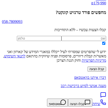
₪
179,990
מחפשים
פורד טרנזיט קונקט
?
058-7809093
קבלו הצעות עכשיו – ללא התחייבות
ידוע לי שהפרטים שמסרתי לעיל ייכללו במאגרי המידע של קארזון ואני
מאשר/ת קבלת דיוורים, פרסומות ופניה שיווקית בהתאם
לתנאי השימוש
,
מדיניות הפרטיות
וחוק הגנת הצרכן
קבלו הצעה
דברו איתנו בוואטסאפ
מענה אנושי לסיוע ברכישת רכב
שיחה
קבלו הצעה
וואטסאפ