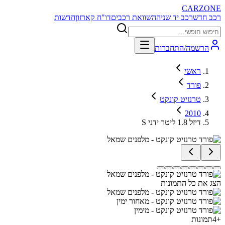
CARZONE
רכב חדש
רכב יד שניה
השוואת רכבים
דו"ח קארזון
חדשות
הרשמה/התחברות
ראשי
פורד
טרנזיט קונקט
2010
S דיזל 1.8 ליטר ידני
הצג את כל התמונות
+
4
תמונות