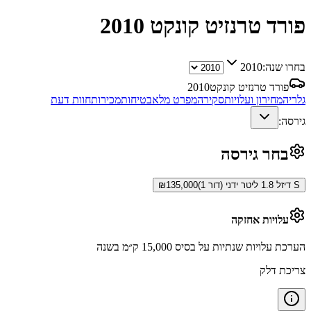
פורד טרנזיט קונקט
2010
בחרו שנה:
2010
פורד טרנזיט קונקט
2010
גלריה
מחירון ועלויות
סקירה
מפרט מלא
בטיחות
מכירות
חוות דעת
גירסה:
בחר גירסה
S דיזל 1.8 ליטר ידני (דור 1)
135,000
₪
עלויות אחזקה
הערכת עלויות שנתיות על בסיס 15,000 ק״מ בשנה
צריכת דלק