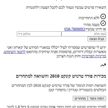
השאירו פרטים עכשיו ונעזור לכם לקבל הצעת רלוונטיות
ללא התחייבות
מענה מהיר
או חייגו עכשיו:
058-7809093
קבלו הצעה
ידוע לי שהפרטים שמסרתי לעיל ייכללו במאגרי המידע של קארזון ואני
מאשר/ת קבלת דיוורים, פרסומות ופניה שיווקית בהתאם
לתנאי השימוש
,
מדיניות הפרטיות
וחוק הגנת הצרכן
מכירות פורד טרנזיט קונקט 2010 והשוואה למתחרים
השוואת רמות הגימור של פורד טרנזיט קונקט 2010 לבין המתחרים
הבולטים בקטגוריה טנדרון / מיסחרי קטן
רמות גימור
מתחרים
לפורד טרנזיט קונקט יש רמת גימור אחת טורנו קונקט S דיזל 1.8 ליטר