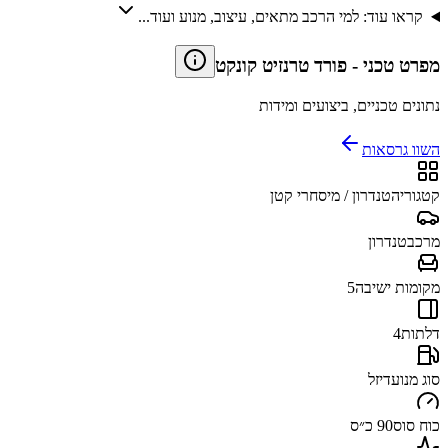
קראו עוד: למי הרכב מתאים, עיצוב, מנוע ועוד...
מפרט טכני
-
פורד טרנזיט קונקט
נתונים טכניים, ביצועים ומידות
השוו גרסאות
קטגוריה
טנדרון / מיסחרי קטן
מרכב
טנדרון
מקומות ישיבה
5
דלתות
4
סוג מנוע
דיזל
כוח סוס
90 כ״ס