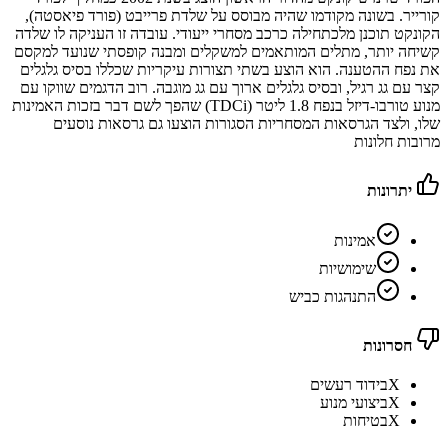
קורייר. בשונה מקודמו שהיה מבוסס על שלדת פרייבט (פורד פיאסטה),
הקונקט תוכנן מלכתחילה כרכב מסחרי ייעודי. עובדה זו העניקה לו שלדה
קשיחה יותר, מתלים המותאמים למשקלים ומבנה קופסתי שנועד למקסם
את נפח ההטענה. הוא הוצע בשתי תצורות עיקריות שכללו בסיס גלגלים
קצר עם גג רגיל, ובסיס גלגלים ארוך עם גג מוגבה. רוב הדגמים שווקו עם
מנוע טורבו-דיזל בנפח 1.8 ליטר (TDCi) שהפך לשם דבר בזכות האמינות
שלו, ולצד הגרסאות המסחריות הסגורות הוצעו גם גרסאות נוסעים
מרובות חלונות
יתרונות
אמינות
שימושיות
התנהגות כביש
חסרונות
X
בידוד רעשים
X
ביצועי מנוע
X
בטיחות