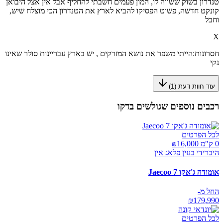
טנדרון בשוק ששווה לו, המון פעמים חשבתי להחליף אבל אין אצל היבואן
קונקט חדשה, פשוט הפסיקו להביא לארץ את הטנדרון הכי מוצלח שיש,
וחבל
X
חסרונות:
הייתי משפר את נושא המזרקים , יש בארץ עבריינות סולר שאינו
נקי
עוד חוות דעת (
1
)
רכבים נוספים שגולשים בדקו
לכל הפרטים
0 ק"מ ₪
16,000
היברידי בנזין פלאג אין
אומודה ג'אקו Jaecoo 7
החל מ-
₪
179,990
לכל הפרטים