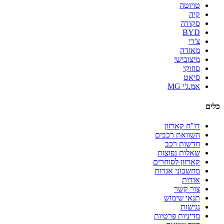
טויוטה
קיה
סקודה
BYD
צ'רי
מאזדה
מיצובישי
סוזוקי
סיאט
אמ.ג'י MG
כלים
דו"ח קארזון
השוואת רכבים
חדשות רכב
שאלות נפוצות
קארזון לסוחרים
מחשבוני אגרות
אודות
צור קשר
תנאי שימוש
נגישות
מדיניות פרטיות