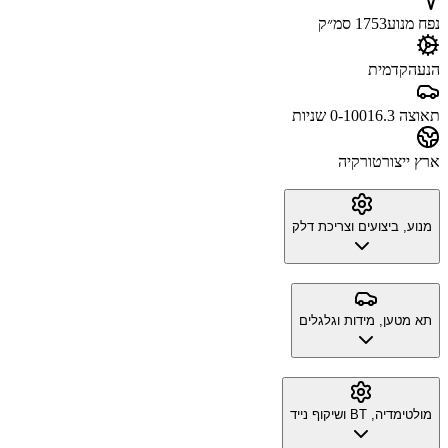
נפח מנוע
1753 סמ״ק
הנעה
קדמית
תאוצה 0-100
16.3 שניות
ארץ ייצור
טורקיה
מנוע, ביצועים וצריכת דלק
תא מטען, מידות וגלגלים
מולטימדיה, BT ושיקוף נייד