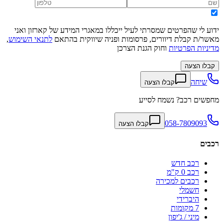
ידוע לי שהפרטים שמסרתי לעיל ייכללו במאגרי המידע של קארזון ואני
מאשר/ת קבלת דיוורים, פרסומות ופניה שיווקית בהתאם
לתנאי השימוש
,
מדיניות הפרטיות
וחוק הגנת הצרכן
קבלו הצעה
שיחה
קבלו הצעה
מחפשים רכב? נשמח לסייע
058-7809093
קבלו הצעה
רכבים
רכב חדש
רכב 0 ק"מ
רכבים למכירה
חשמלי
היברידי
7 מקומות
מיני / ג'יפון