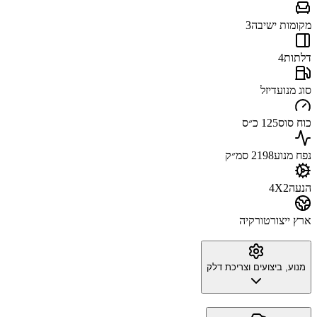
מקומות ישיבה
3
דלתות
4
סוג מנוע
דיזל
כוח סוס
125 כ״ס
נפח מנוע
2198 סמ״ק
הנעה
4X2
ארץ ייצור
טורקיה
מנוע, ביצועים וצריכת דלק