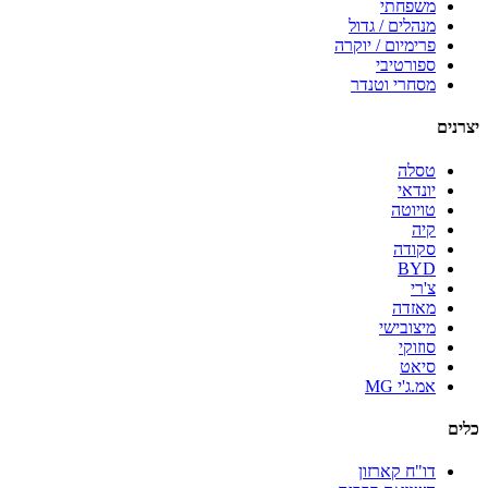
משפחתי
מנהלים / גדול
פרימיום / יוקרה
ספורטיבי
מסחרי וטנדר
יצרנים
טסלה
יונדאי
טויוטה
קיה
סקודה
BYD
צ'רי
מאזדה
מיצובישי
סוזוקי
סיאט
אמ.ג'י MG
כלים
דו"ח קארזון