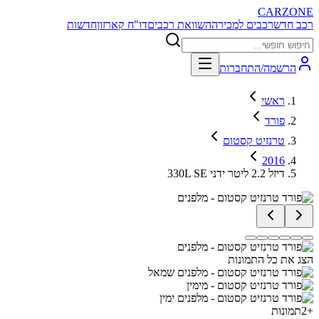
CARZONE
רכב חדש
רכבים למכירה
השוואת רכבים
דו"ח קארזון
חדשות
הרשמה/התחברות
ראשי
פורד
טרנזיט קסטום
2016
330L SE דיזל 2.2 ליטר ידני
הצג את כל התמונות
+
2
תמונות