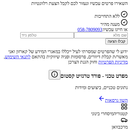
השאירו פרטים עכשיו ונעזור לכם לקבל הצעת רלוונטיות
ללא התחייבות
מענה מהיר
או חייגו עכשיו:
058-7809093
קבלו הצעה
ידוע לי שהפרטים שמסרתי לעיל ייכללו במאגרי המידע של קארזון ואני
מאשר/ת קבלת דיוורים, פרסומות ופניה שיווקית בהתאם
לתנאי השימוש
,
מדיניות הפרטיות
וחוק הגנת הצרכן
מפרט טכני
-
פורד טרנזיט קסטום
נתונים טכניים, ביצועים ומידות
השוו גרסאות
קטגוריה
מיסחרי בינוני
מרכב
וואן