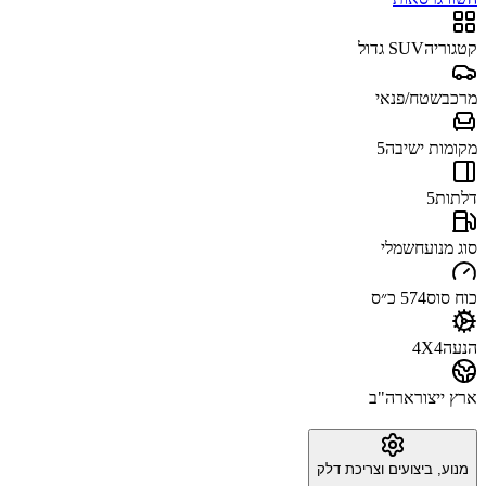
קטגוריה
SUV גדול
מרכב
שטח/פנאי
מקומות ישיבה
5
דלתות
5
סוג מנוע
חשמלי
כוח סוס
574 כ״ס
הנעה
4X4
ארץ ייצור
ארה"ב
מנוע, ביצועים וצריכת דלק