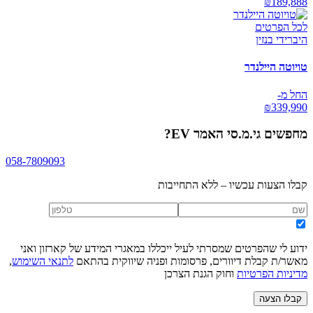
₪
189,888
לכל הפרטים
היברידי בנזין
טויוטה היילנדר
החל מ-
₪
339,990
מחפשים
גי.מ.סי האמר EV
?
058-7809093
קבלו הצעות עכשיו – ללא התחייבות
ידוע לי שהפרטים שמסרתי לעיל ייכללו במאגרי המידע של קארזון ואני
מאשר/ת קבלת דיוורים, פרסומות ופניה שיווקית בהתאם
לתנאי השימוש
,
מדיניות הפרטיות
וחוק הגנת הצרכן
קבלו הצעה