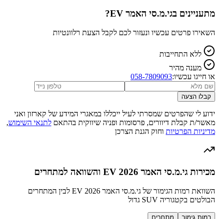
מתעניינים ב
גי.מ.סי האמר EV
?
השאירו פרטים עכשיו ונעזור לכם לקבל הצעת רלוונטיות
ללא התחייבות
מענה מהיר
או חייגו עכשיו:
058-7809093
קבלו הצעה
ידוע לי שהפרטים שמסרתי לעיל ייכללו במאגרי המידע של קארזון ואני
מאשר/ת קבלת דיוורים, פרסומות ופניה שיווקית בהתאם
לתנאי השימוש
,
מדיניות הפרטיות
וחוק הגנת הצרכן
מכירות גי.מ.סי האמר EV 2026 והשוואה למתחרים
השוואת רמות הגימור של גי.מ.סי האמר EV 2026 לבין המתחרים
הבולטים בקטגוריה SUV גדול
רמות גימור
מתחרים