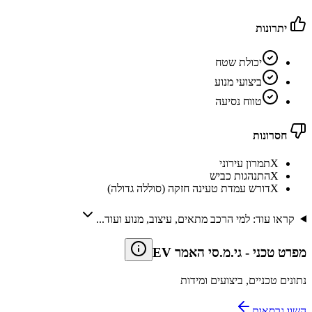
יתרונות
יכולת שטח
ביצועי מנוע
טווח נסיעה
חסרונות
X
תמרון עירוני
X
התנהגות כביש
X
דורש עמדת טעינה חזקה (סוללה גדולה)
קראו עוד: למי הרכב מתאים, עיצוב, מנוע ועוד...
מפרט טכני
-
גי.מ.סי האמר EV
נתונים טכניים, ביצועים ומידות
השוו גרסאות