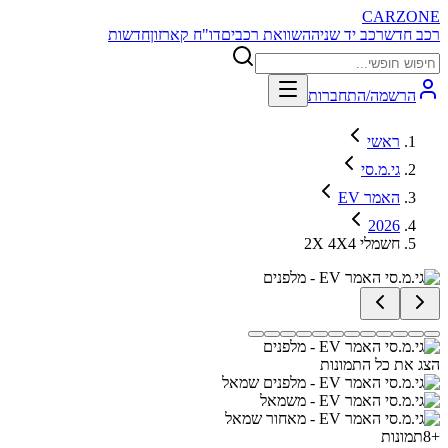
CARZONE
רכב חדש
רכב יד שניה
השוואת רכבים
דו"ח קארזון
חדשות
הרשמה/התחברות
ראשי
גי.מ.סי
האמר EV
2026
2X 4X4 חשמלי
הצג את כל התמונות
+
8
תמונות