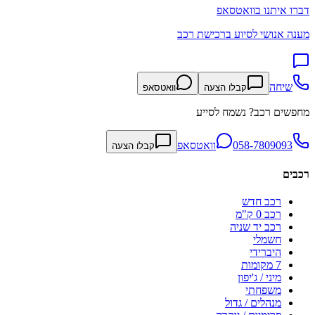
דברו איתנו בוואטסאפ
מענה אנושי לסיוע ברכישת רכב
שיחה
קבלו הצעה
וואטסאפ
מחפשים רכב? נשמח לסייע
058-7809093
וואטסאפ
קבלו הצעה
רכבים
רכב חדש
רכב 0 ק"מ
רכב יד שניה
חשמלי
היברידי
7 מקומות
מיני / ג'יפון
משפחתי
מנהלים / גדול