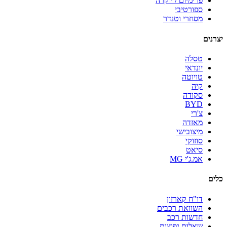
פרימיום / יוקרה
ספורטיבי
מסחרי וטנדר
יצרנים
טסלה
יונדאי
טויוטה
קיה
סקודה
BYD
צ'רי
מאזדה
מיצובישי
סוזוקי
סיאט
אמ.ג'י MG
כלים
דו"ח קארזון
השוואת רכבים
חדשות רכב
שאלות נפוצות