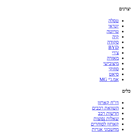
יצרנים
טסלה
יונדאי
טויוטה
קיה
סקודה
BYD
צ'רי
מאזדה
מיצובישי
סוזוקי
סיאט
אמ.ג'י MG
כלים
דו"ח קארזון
השוואת רכבים
חדשות רכב
שאלות נפוצות
קארזון לסוחרים
מחשבוני אגרות