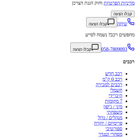
מדיניות הפרטיות
וחוק הגנת הצרכן
קבלו הצעה
שיחה
קבלו הצעה
מחפשים רכב? נשמח לסייע
058-7809093
קבלו הצעה
רכבים
רכב חדש
רכב 0 ק"מ
רכבים למכירה
חשמלי
היברידי
7 מקומות
מיני / ג'יפון
משפחתי
מנהלים / גדול
פרימיום / יוקרה
ספורטיבי
מסחרי וטנדר