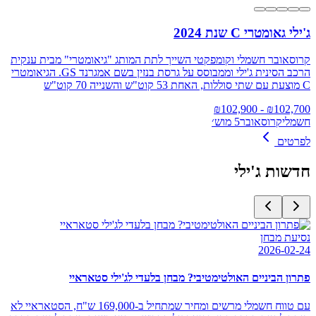
ג'ילי גאומטרי C שנת 2024
קרוסאובר חשמלי וקומפקטי השייך לתת המותג "גיאומטרי" מבית ענקית
הרכב הסינית ג'ילי וממבוסס על גרסת בנזין בשם אמגרנד GS. הגיאומטרי
C מוצעת עם שתי סוללות, האחת 53 קוט"ש והשנייה 70 קוט"ש
102,900
- ₪
₪
102,700
חשמלי
קרוסאובר
5 מוש׳
לפרטים
חדשות
ג'ילי
נסיעת מבחן
2026-02-24
פתרון הביניים האולטימטיבי? מבחן בלעדי לג'ילי סטאראיי
עם טווח חשמלי מרשים ומחיר שמתחיל ב-169,000 ש"ח, הסטאראיי לא