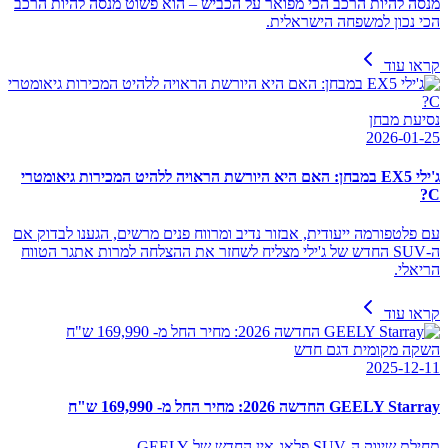
מנסה להיות הרכב הכי מפואר על הכביש – הוא פשוט מנסה להיות הרכב
הכי נכון למשפחה הישראלית.
קראו עוד
נסיעת מבחן
2026-01-25
ג'ילי EX5 במבחן: האם היא היורשת הראויה ללהיט המכירות גיאומטרי
C?
עם פלטפורמה ייעודית, אבזור נדיב ומרווח פנים מרשים, הגענו לבדוק אם
ה-SUV החדש של ג'ילי מצליח לשחזר את ההצלחה למרות אתגר הטווח
הריאלי.
קראו עוד
השקה מקומית דגם חדש
2025-12-11
GEELY Starray החדשה 2026: מחיר החל מ- 169,990 ש"ח
תחילת שיווק ה-SUV פלאג-אין החדש של GEELY