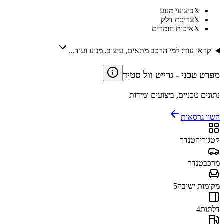
X
ביצועי מנוע
X
צריכת דלק
X
איכות חומרים
קראו עוד: למי הרכב מתאים, עיצוב, מנוע ועוד...
מפרט טכני
-
גרייט וול סטיד
נתונים טכניים, ביצועים ומידות
השוו גרסאות
קטגוריה
טנדר
מרכב
טנדר
מקומות ישיבה
5
דלתות
4