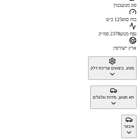
סוג מנוע
בנזין
כוח סוס
125 כ״ס
נפח מנוע
2378 סמ״ק
ארץ ייצור
סין
מנוע, ביצועים וצריכת דלק
תא מטען, מידות וגלגלים
איבזור