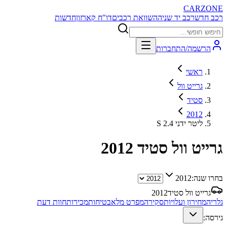
CARZONE
רכב חדש
רכב יד שניה
השוואת רכבים
דו"ח קארזון
חדשות
הרשמה/התחברות
ראשי
גרייט וול
סטיד
2012
S 2.4 ליטר ידני
גרייט וול סטיד
2012
בחרו שנה:
2012
גרייט וול סטיד
2012
גלריה
מחירון ועלויות
סקירה
מפרט מלא
בטיחות
מכירות
חוות דעת
גירסה: