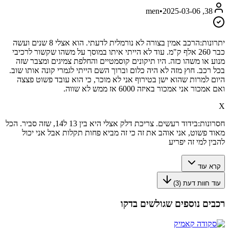
•
2025-03-06
38, men
יתרונות:
הרכב אמין בצורה לא נורמלית לדעתי. הוא אצלי 8 שנים ועשה
כבר 260 אלף ק"מ. עוד לא הייתי איתו במוסך על משהו שקשור לרכיבי
מנוע או משהו כזה. היו תיקונים קוסמטיים והחלפת צמיגים ומצבר שזה
בכל רכב. חוץ מזה לא היה כלום וברוך השם הייתי לגמרי קונה אותו שוב.
היום למרות שהוא ישן בטירוף אני לא מוכר, כי הוא עובד פשוט פצצה
ואם אמכור אני אמכור באיזה 6000 אז ממש לא שווה.
X
חסרונות:
בידוד רעשים. צריכת דלק אצלי היא בין 13 ל14, שזה סביר. הכל
מאוד פשוט, אני אוהב את זה כי זה מביא פחות תקלות אבל אני יכול
להבין למי זה יפריע
קרא עוד
עוד חוות דעת (
3
)
רכבים נוספים שגולשים בדקו