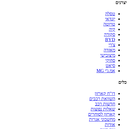
יצרנים
טסלה
יונדאי
טויוטה
קיה
סקודה
BYD
צ'רי
מאזדה
מיצובישי
סוזוקי
סיאט
אמ.ג'י MG
כלים
דו"ח קארזון
השוואת רכבים
חדשות רכב
שאלות נפוצות
קארזון לסוחרים
מחשבוני אגרות
אודות