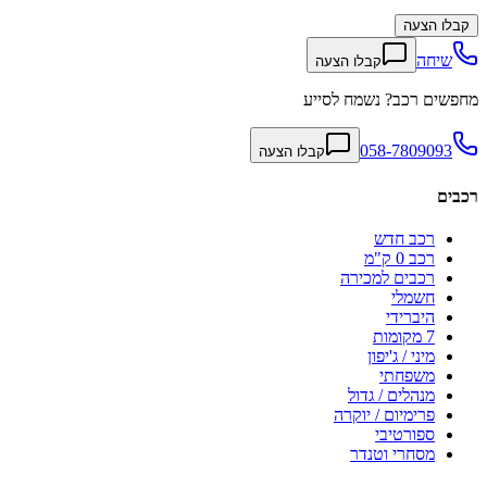
קבלו הצעה
שיחה
קבלו הצעה
מחפשים רכב? נשמח לסייע
058-7809093
קבלו הצעה
רכבים
רכב חדש
רכב 0 ק"מ
רכבים למכירה
חשמלי
היברידי
7 מקומות
מיני / ג'יפון
משפחתי
מנהלים / גדול
פרימיום / יוקרה
ספורטיבי
מסחרי וטנדר