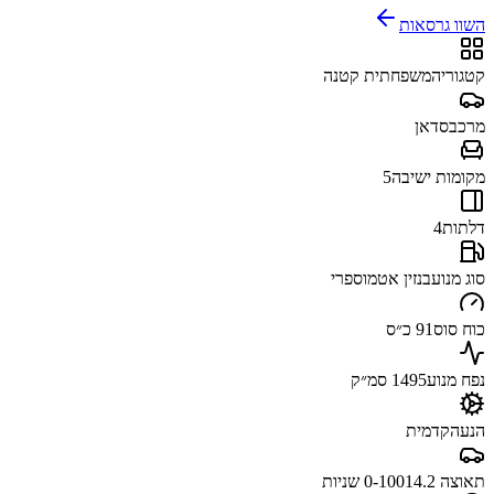
השוו גרסאות
קטגוריה
משפחתית קטנה
מרכב
סדאן
מקומות ישיבה
5
דלתות
4
סוג מנוע
בנזין אטמוספרי
כוח סוס
91 כ״ס
נפח מנוע
1495 סמ״ק
הנעה
קדמית
תאוצה 0-100
14.2 שניות