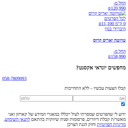
החל מ-
₪
120,990
לכל הפרטים
0 ק"מ ₪
11,100
היברידי בנזין
טויוטה יאריס קרוס
החל מ-
₪
158,990
מחפשים
יונדאי אקסנט
?
058-7809093
קבלו הצעות עכשיו – ללא התחייבות
ידוע לי שהפרטים שמסרתי לעיל ייכללו במאגרי המידע של קארזון ואני
מאשר/ת קבלת דיוורים, פרסומות ופניה שיווקית בהתאם
לתנאי השימוש
,
מדיניות הפרטיות
וחוק הגנת הצרכן