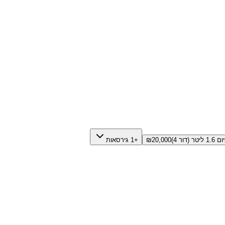
טר (דור 4)
20,000
₪
+1 גירסאות