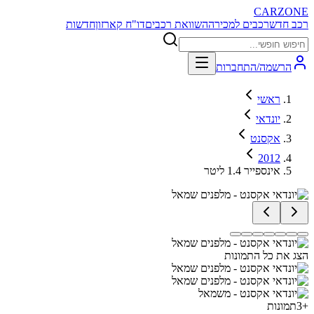
CARZONE
רכב חדש
רכבים למכירה
השוואת רכבים
דו"ח קארזון
חדשות
הרשמה/התחברות
ראשי
יונדאי
אקסנט
2012
אינספייר 1.4 ליטר
הצג את כל התמונות
+
3
תמונות