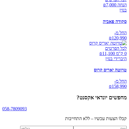
הנחה ₪
7,000
בנזין
סקודה פאביה
החל מ-
₪
120,990
לכל הפרטים
0 ק"מ ₪
11,100
היברידי בנזין
טויוטה יאריס קרוס
החל מ-
₪
158,990
מחפשים
יונדאי אקסנט
?
058-7809093
קבלו הצעות עכשיו – ללא התחייבות