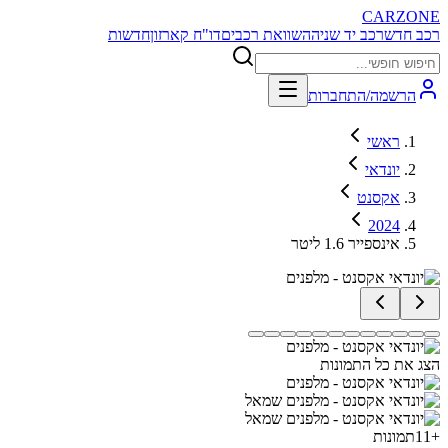
CARZONE
רכב חדש
רכב יד שניה
השוואת רכבים
דו"ח קארזון
חדשות
הרשמה/התחברות
ראשי
יונדאי
אקסנט
2024
אינספייר 1.6 ליטר
הצג את כל התמונות
+
11
תמונות