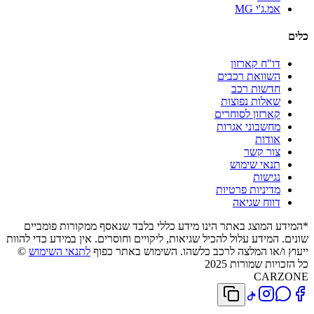
אמ.ג'י MG
כלים
דו"ח קארזון
השוואת רכבים
חדשות רכב
שאלות נפוצות
קארזון לסוחרים
מחשבוני אגרות
אודות
צור קשר
תנאי שימוש
נגישות
מדיניות פרטיות
דווח שגיאה
*המידע המוצג באתר הינו מידע כללי בלבד שנאסף ממקורות פומביים
שונים. המידע עלול להכיל שגיאות, ליקויים וחוסרים. אין במידע כדי להוות
ייעוץ ו/או המלצה לרכב כלשהו. השימוש באתר כפוף
לתנאי השימוש
©
כל הזכויות שמורות 2025
CARZONE