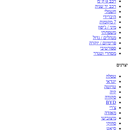
רכב 0 ק"מ
רכב יד שניה
חשמלי
היברידי
7 מקומות
מיני / ג'יפון
משפחתי
מנהלים / גדול
פרימיום / יוקרה
ספורטיבי
מסחרי וטנדר
יצרנים
טסלה
יונדאי
טויוטה
קיה
סקודה
BYD
צ'רי
מאזדה
מיצובישי
סוזוקי
סיאט