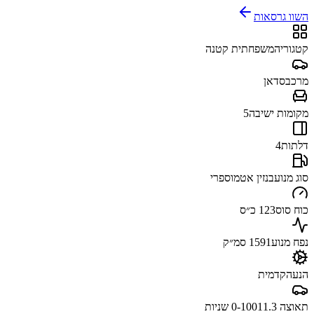
השוו גרסאות
קטגוריה
משפחתית קטנה
מרכב
סדאן
מקומות ישיבה
5
דלתות
4
סוג מנוע
בנזין אטמוספרי
כוח סוס
123 כ״ס
נפח מנוע
1591 סמ״ק
הנעה
קדמית
תאוצה 0-100
11.3 שניות