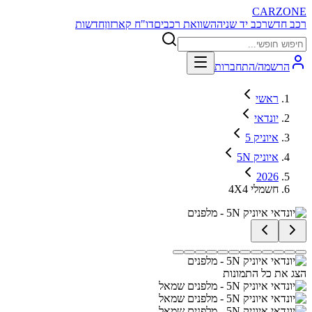
CARZONE
רכב חדש
רכב יד שניה
השוואת רכבים
דו"ח קארזון
חדשות
הרשמה/התחברות
ראשי
יונדאי
איוניק 5
איוניק 5N
2026
4X4 חשמלי
הצג את כל התמונות