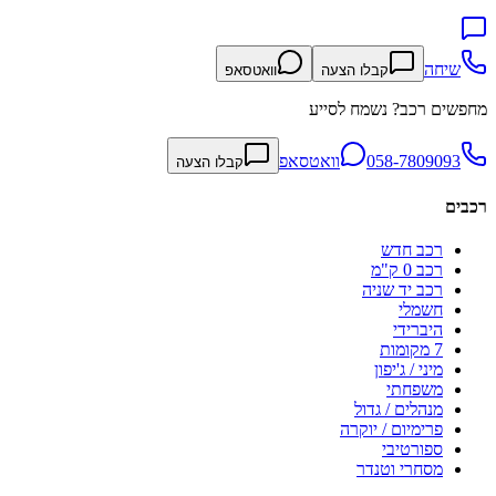
שיחה
קבלו הצעה
וואטסאפ
מחפשים רכב? נשמח לסייע
058-7809093
וואטסאפ
קבלו הצעה
רכבים
רכב חדש
רכב 0 ק"מ
רכב יד שניה
חשמלי
היברידי
7 מקומות
מיני / ג'יפון
משפחתי
מנהלים / גדול
פרימיום / יוקרה
ספורטיבי
מסחרי וטנדר