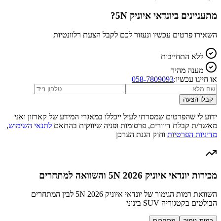
מתעניינים ב
יונדאי איוניק 5N
?
השאירו פרטים עכשיו ונעזור לכם לקבל הצעת רלוונטיות
ללא התחייבות
מענה מהיר
או חייגו עכשיו:
058-7809093
קבלו הצעה
ידוע לי שהפרטים שמסרתי לעיל ייכללו במאגרי המידע של קארזון ואני
מאשר/ת קבלת דיוורים, פרסומות ופניה שיווקית בהתאם
לתנאי השימוש
,
מדיניות הפרטיות
וחוק הגנת הצרכן
מכירות יונדאי איוניק 5N 2026 והשוואה למתחרים
השוואת רמות הגימור של יונדאי איוניק 5N 2026 לבין המתחרים
הבולטים בקטגוריה SUV בינוני
רמות גימור
מתחרים