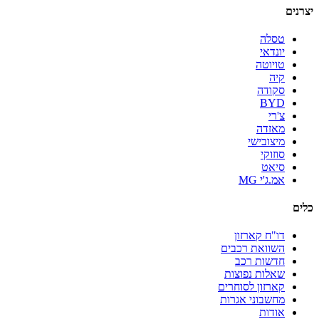
יצרנים
טסלה
יונדאי
טויוטה
קיה
סקודה
BYD
צ'רי
מאזדה
מיצובישי
סוזוקי
סיאט
אמ.ג'י MG
כלים
דו"ח קארזון
השוואת רכבים
חדשות רכב
שאלות נפוצות
קארזון לסוחרים
מחשבוני אגרות
אודות