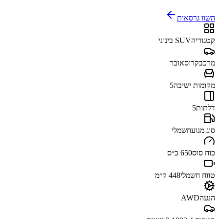
השוו גרסאות
קטגוריה
SUV בינוני
מרכב
קרוסאובר
מקומות ישיבה
5
דלתות
5
סוג מנוע
חשמלי
כוח סוס
650 כ״ס
טווח חשמלי
448 ק״מ
הנעה
AWD