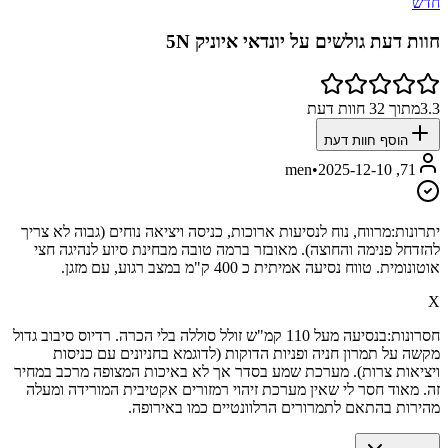
חדש
חוות דעת גולשים על
יונדאי איוניק 5N
3.3
מתוך
32
חוות דעת
הוסף חוות דעת
•
2025-12-10
71, men
יתרונות:
מרווח, נוח לנסיעות ארוכות, כניסה ויציאה נוחים (גבוה לא צריך
להזדחל פנימה והחוצה). מאובזר ברמה טובה מבחינת סיוע לנהיגה חצי
אוטונומית. טווח נסיעה אמיתית כ 400 ק"מ במצב רגוע, עם מזגן.
X
חסרונות:
בנסיעה מעל 110 קמ"ש זולל סוללה בלי הכרה. רדיוס סיבוב גדול
מקשה על תמרון חניה ופניות הדוקות (לדוגמא בחניונים עם כניסות
ויציאות צרות). מערכת שמע בסדר אך לא באיכות המצופה מרכב במחיר
זה. מאוד חסר לי שאין מערכת זיהוי רמזורים אקטיבית המורידה ומעלה
מהירות בהתאם לתמרורים הרלוונטיים כמו באירופה.