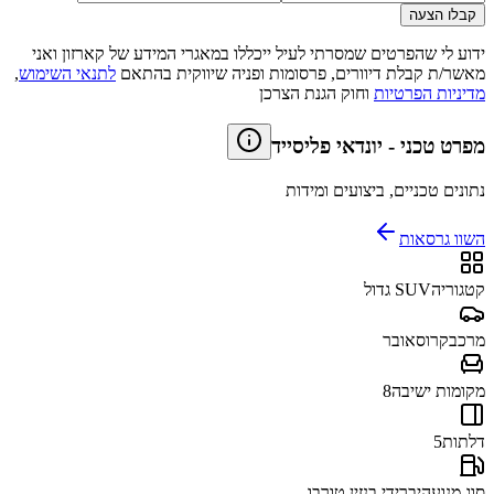
קבלו הצעה
ידוע לי שהפרטים שמסרתי לעיל ייכללו במאגרי המידע של קארזון ואני
מאשר/ת קבלת דיוורים, פרסומות ופניה שיווקית בהתאם
לתנאי השימוש
,
מדיניות הפרטיות
וחוק הגנת הצרכן
מפרט טכני
-
יונדאי פליסייד
נתונים טכניים, ביצועים ומידות
השוו גרסאות
קטגוריה
SUV גדול
מרכב
קרוסאובר
מקומות ישיבה
8
דלתות
5
סוג מנוע
היברידי בנזין טורבו