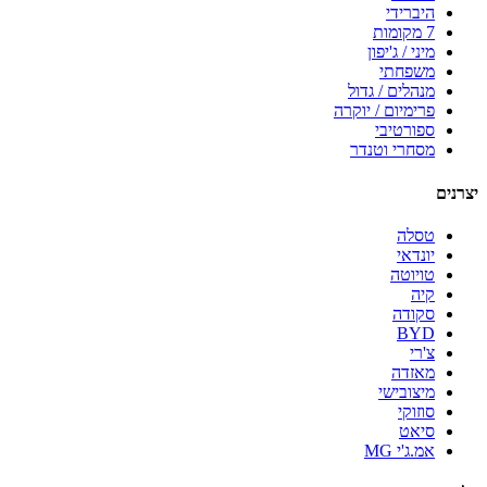
היברידי
7 מקומות
מיני / ג'יפון
משפחתי
מנהלים / גדול
פרימיום / יוקרה
ספורטיבי
מסחרי וטנדר
יצרנים
טסלה
יונדאי
טויוטה
קיה
סקודה
BYD
צ'רי
מאזדה
מיצובישי
סוזוקי
סיאט
אמ.ג'י MG