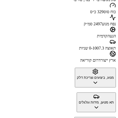
כוח סוס
329 כ״ס
נפח מנוע
2497 סמ״ק
הנעה
קדמית
תאוצה 0-100
7.3 שניות
ארץ ייצור
דרום קוריאה
מנוע, ביצועים וצריכת דלק
תא מטען, מידות וגלגלים