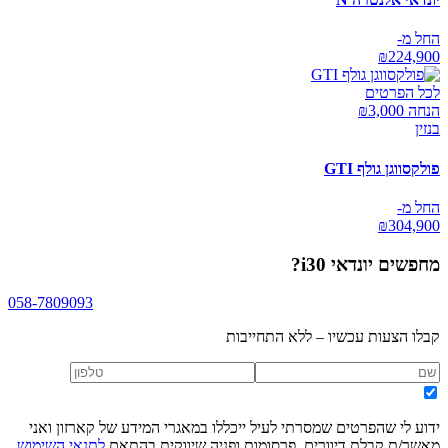
החל מ-
₪
224,900
לכל הפרטים
הנחה ₪
3,000
בנזין
פולקסווגן גולף GTI
החל מ-
₪
304,900
מחפשים
יונדאי i30
?
058-7809093
קבלו הצעות עכשיו – ללא התחייבות
ידוע לי שהפרטים שמסרתי לעיל ייכללו במאגרי המידע של קארזון ואני
מאשר/ת קבלת דיוורים, פרסומות ופניה שיווקית בהתאם
לתנאי השימוש
,