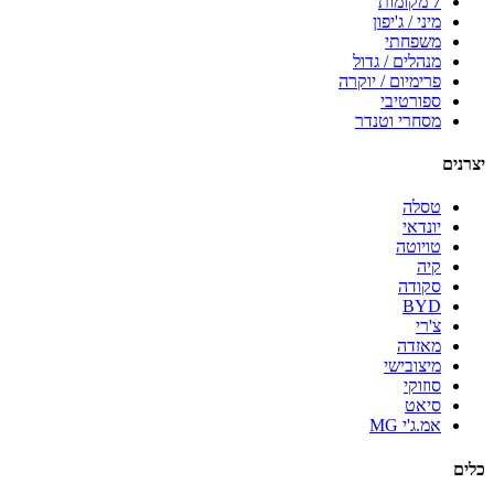
7 מקומות
מיני / ג'יפון
משפחתי
מנהלים / גדול
פרימיום / יוקרה
ספורטיבי
מסחרי וטנדר
יצרנים
טסלה
יונדאי
טויוטה
קיה
סקודה
BYD
צ'רי
מאזדה
מיצובישי
סוזוקי
סיאט
אמ.ג'י MG
כלים