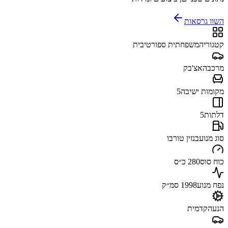
השוו גרסאות
קטגוריה
משפחתית ספורטיבית
מרכב
האצ'בק
מקומות ישיבה
5
דלתות
5
סוג מנוע
בנזין טורבו
כוח סוס
280 כ״ס
נפח מנוע
1998 סמ״ק
הנעה
קדמית