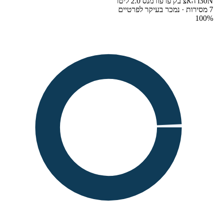
i30N האצ'בק פרפורמנס 2.0 ליטר
7 מסירות · נמכר בעיקר לפרטיים
100
%