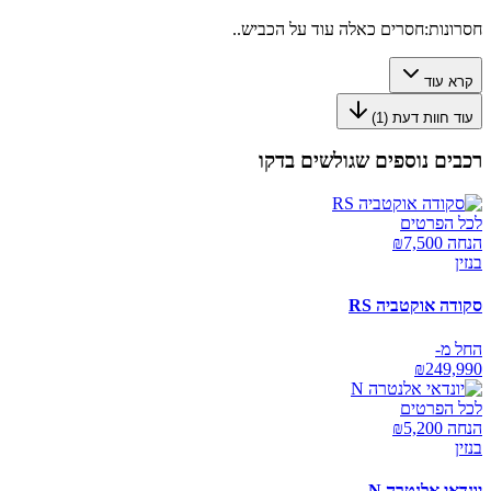
חסרונות:
חסרים כאלה עוד על הכביש..
קרא עוד
עוד חוות דעת (
1
)
רכבים נוספים שגולשים בדקו
לכל הפרטים
הנחה ₪
7,500
בנזין
סקודה אוקטביה RS
החל מ-
₪
249,990
לכל הפרטים
הנחה ₪
5,200
בנזין
יונדאי אלנטרה N