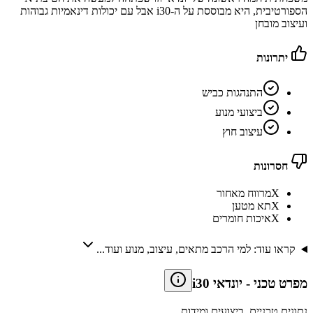
הספורטיבית, היא מבוססת על ה-i30 אבל עם יכולות דינאמיות גבוהות
ועיצוב מובחן
יתרונות
התנהגות כביש
ביצועי מנוע
עיצוב חוץ
חסרונות
X
מרווח מאחור
X
תא מטען
X
איכות חומרים
קראו עוד: למי הרכב מתאים, עיצוב, מנוע ועוד...
מפרט טכני
-
יונדאי i30
נתונים טכניים, ביצועים ומידות