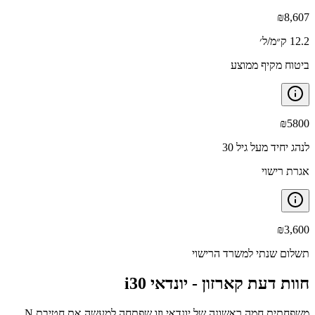
₪
8,607
12.2 ק״מ/ל׳
ביטוח מקיף ממוצע
₪
5800
לנהג יחיד מעל גיל 30
אגרת רישוי
₪
3,600
תשלום שנתי למשרד הרישוי
חוות דעת קארזון -
יונדאי i30
משפחתית חמה ראשונה של יונדאי וזו שפתחה למעשה את חטיבת N