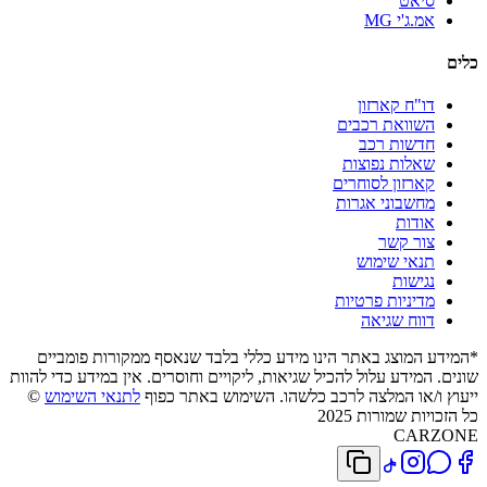
סיאט
אמ.ג'י MG
כלים
דו"ח קארזון
השוואת רכבים
חדשות רכב
שאלות נפוצות
קארזון לסוחרים
מחשבוני אגרות
אודות
צור קשר
תנאי שימוש
נגישות
מדיניות פרטיות
דווח שגיאה
*המידע המוצג באתר הינו מידע כללי בלבד שנאסף ממקורות פומביים
שונים. המידע עלול להכיל שגיאות, ליקויים וחוסרים. אין במידע כדי להוות
ייעוץ ו/או המלצה לרכב כלשהו. השימוש באתר כפוף
לתנאי השימוש
©
כל הזכויות שמורות 2025
CARZONE