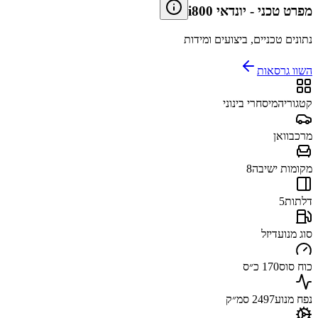
מפרט טכני
-
יונדאי i800
נתונים טכניים, ביצועים ומידות
השוו גרסאות
קטגוריה
מיסחרי בינוני
מרכב
וואן
מקומות ישיבה
8
דלתות
5
סוג מנוע
דיזל
כוח סוס
170 כ״ס
נפח מנוע
2497 סמ״ק