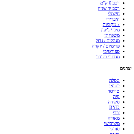
רכב 0 ק"מ
רכב יד שניה
חשמלי
היברידי
7 מקומות
מיני / ג'יפון
משפחתי
מנהלים / גדול
פרימיום / יוקרה
ספורטיבי
מסחרי וטנדר
יצרנים
טסלה
יונדאי
טויוטה
קיה
סקודה
BYD
צ'רי
מאזדה
מיצובישי
סוזוקי