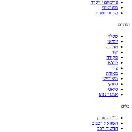
פרימיום / יוקרה
ספורטיבי
מסחרי וטנדר
יצרנים
טסלה
יונדאי
טויוטה
קיה
סקודה
BYD
צ'רי
מאזדה
מיצובישי
סוזוקי
סיאט
אמ.ג'י MG
כלים
דו"ח קארזון
השוואת רכבים
חדשות רכב