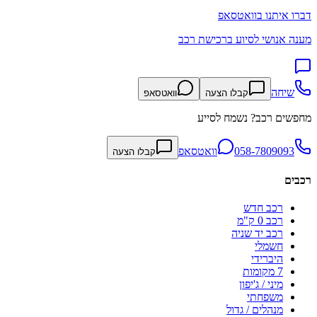
דברו איתנו בוואטסאפ
מענה אנושי לסיוע ברכישת רכב
שיחה
קבלו הצעה
וואטסאפ
מחפשים רכב? נשמח לסייע
058-7809093
וואטסאפ
קבלו הצעה
רכבים
רכב חדש
רכב 0 ק"מ
רכב יד שניה
חשמלי
היברידי
7 מקומות
מיני / ג'יפון
משפחתי
מנהלים / גדול