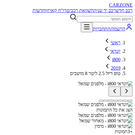
CARZONE
רכב חדש
רכב יד שניה
השוואת רכבים
דו"ח קארזון
חדשות
הרשמה/התחברות
ראשי
יונדאי
i800
2019
טופ דיזל 2.5 ליטר 8 מושבים
הצג את כל התמונות
+
3
תמונות