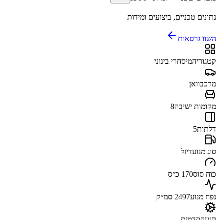
נתונים טכניים, ביצועים ומידות
השוו גרסאות
קטגוריה
מיסחרי בינוני
מרכב
וואן
מקומות ישיבה
8
דלתות
5
סוג מנוע
דיזל
כוח סוס
170 כ״ס
נפח מנוע
2497 סמ״ק
הנעה
קדמית