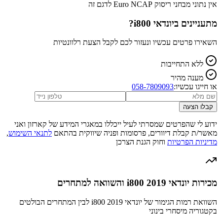
אין נתוני מבחני ריסוק Euro NCAP לדגם זה
מתעניינים ב
יונדאי i800
?
השאירו פרטים עכשיו ונעזור לכם לקבל הצעת רלוונטיות
ללא התחייבות
מענה מהיר
או חייגו עכשיו:
058-7809093
קבלו הצעה
ידוע לי שהפרטים שמסרתי לעיל ייכללו במאגרי המידע של קארזון ואני
מאשר/ת קבלת דיוורים, פרסומות ופניה שיווקית בהתאם
לתנאי השימוש
,
מדיניות הפרטיות
וחוק הגנת הצרכן
מכירות יונדאי i800 2019 והשוואה למתחרים
השוואת רמות הגימור של יונדאי i800 2019 לבין המתחרים הבולטים
בקטגוריה מיסחרי בינוני