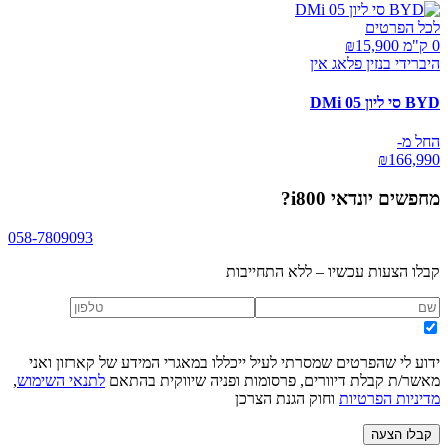
לכל הפרטים
0 ק"מ ₪
15,900
היברידי בנזין פלאג אין
BYD סי ליון 05 DMi
החל מ-
₪
166,990
מחפשים
יונדאי i800
?
058-7809093
קבלו הצעות עכשיו – ללא התחייבות
ידוע לי שהפרטים שמסרתי לעיל ייכללו במאגרי המידע של קארזון ואני
מאשר/ת קבלת דיוורים, פרסומות ופניה שיווקית בהתאם
לתנאי השימוש
,
מדיניות הפרטיות
וחוק הגנת הצרכן
קבלו הצעה