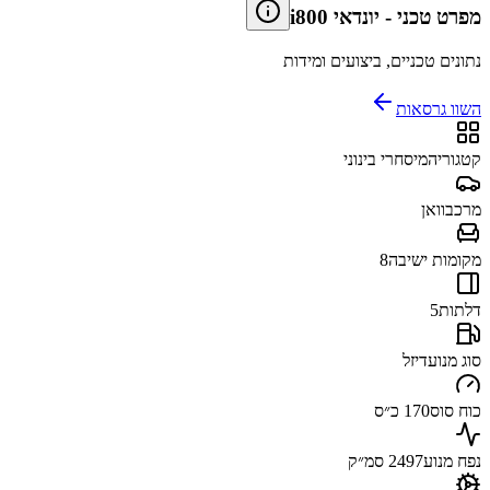
מפרט טכני
-
יונדאי i800
נתונים טכניים, ביצועים ומידות
השוו גרסאות
קטגוריה
מיסחרי בינוני
מרכב
וואן
מקומות ישיבה
8
דלתות
5
סוג מנוע
דיזל
כוח סוס
170 כ״ס
נפח מנוע
2497 סמ״ק