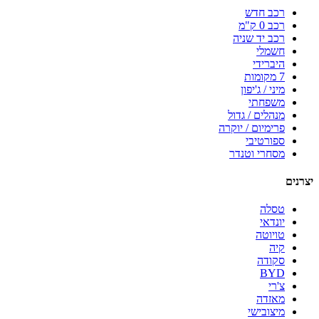
רכב חדש
רכב 0 ק"מ
רכב יד שניה
חשמלי
היברידי
7 מקומות
מיני / ג'יפון
משפחתי
מנהלים / גדול
פרימיום / יוקרה
ספורטיבי
מסחרי וטנדר
יצרנים
טסלה
יונדאי
טויוטה
קיה
סקודה
BYD
צ'רי
מאזדה
מיצובישי