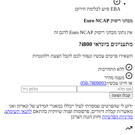
EBA סיוע לבלימת חירום
מבחני ריסוק Euro NCAP
אין נתוני מבחני ריסוק Euro NCAP לדגם זה
מתעניינים ב
יונדאי i800
?
השאירו פרטים עכשיו ונעזור לכם לקבל הצעת רלוונטיות
ללא התחייבות
מענה מהיר
או חייגו עכשיו:
058-7809093
קבלו הצעה
ידוע לי שהפרטים שמסרתי לעיל ייכללו במאגרי המידע של קארזון ואני
מאשר/ת קבלת דיוורים, פרסומות ופניה שיווקית בהתאם
לתנאי השימוש
,
מדיניות הפרטיות
וחוק הגנת הצרכן