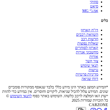
סוזוקי
סיאט
אמ.ג'י MG
כלים
דו"ח קארזון
השוואת רכבים
חדשות רכב
שאלות נפוצות
קארזון לסוחרים
מחשבוני אגרות
אודות
צור קשר
תנאי שימוש
נגישות
מדיניות פרטיות
דווח שגיאה
*המידע המוצג באתר הינו מידע כללי בלבד שנאסף ממקורות פומביים
שונים. המידע עלול להכיל שגיאות, ליקויים וחוסרים. אין במידע כדי להוות
ייעוץ ו/או המלצה לרכב כלשהו. השימוש באתר כפוף
לתנאי השימוש
©
כל הזכויות שמורות 2025
CARZONE