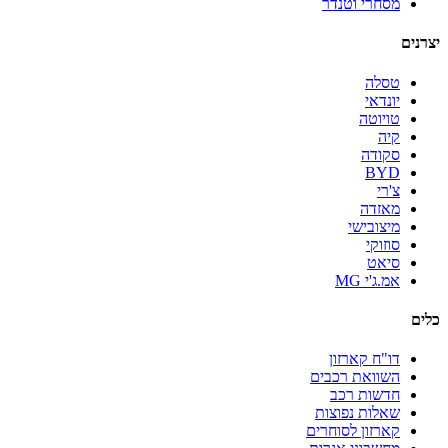
מסחרי וטנדר
יצרנים
טסלה
יונדאי
טויוטה
קיה
סקודה
BYD
צ'רי
מאזדה
מיצובישי
סוזוקי
סיאט
אמ.ג'י MG
כלים
דו"ח קארזון
השוואת רכבים
חדשות רכב
שאלות נפוצות
קארזון לסוחרים