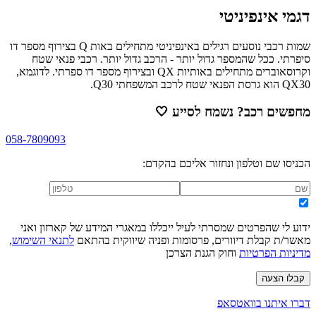
דגמי אינפיניטי
שמות רכבי נוסעים רגילים באינפיניטי מתחילים באות Q בצירוף מספר דו
סיפרתי. ככל שהמספר גדול יותר - הרכב גדול יותר. רכבי פנאי שטח
וקרוסאוברים מתחילים באותיות QX ובצירוף מספר דו ספרתי. לדוגמא,
QX30 הוא גרסת הפנאי שטח לרכב המשפחתי Q30.
מחפשים רכב? נשמח לסייע
🤍
058-7809093
הכניסו שם וטלפון ונחזור אליכם בהקדם:
ידוע לי שהפרטים שמסרתי לעיל ייכללו במאגרי המידע של קארזון ואני
מאשר/ת קבלת דיוורים, פרסומות ופניה שיווקית בהתאם
לתנאי השימוש
,
מדיניות הפרטיות
וחוק הגנת הצרכן
קבלו הצעה
דברו איתנו בוואטסאפ