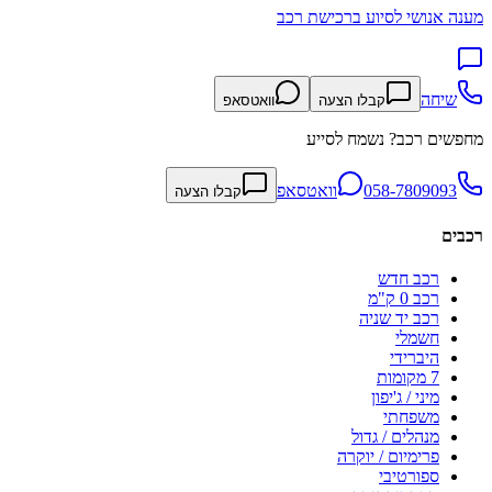
מענה אנושי לסיוע ברכישת רכב
שיחה
קבלו הצעה
וואטסאפ
מחפשים רכב? נשמח לסייע
058-7809093
וואטסאפ
קבלו הצעה
רכבים
רכב חדש
רכב 0 ק"מ
רכב יד שניה
חשמלי
היברידי
7 מקומות
מיני / ג'יפון
משפחתי
מנהלים / גדול
פרימיום / יוקרה
ספורטיבי