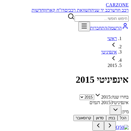
CARZONE
רכב חדש
רכב יד שניה
השוואת רכבים
דו"ח קארזון
חדשות
הרשמה/התחברות
ראשי
אינפיניטי
2015
אינפיניטי
2015
בחרו שנה:
2015
אינפיניטי
3
2015
דגמים
מיון:
הכל
בנזין
סדאן
קרוסאובר