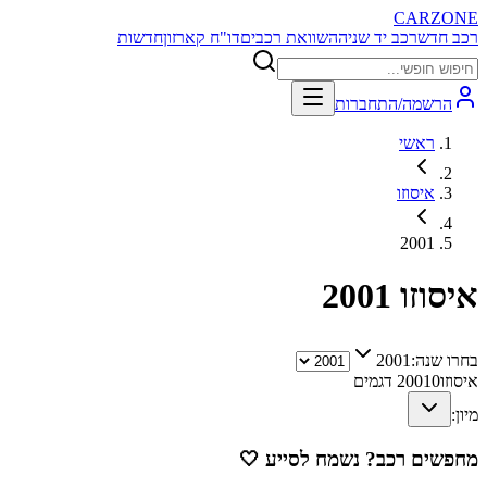
CARZONE
רכב חדש
רכב יד שניה
השוואת רכבים
דו"ח קארזון
חדשות
הרשמה/התחברות
ראשי
איסוזו
2001
איסוזו
2001
בחרו שנה:
2001
איסוזו
0
2001
דגמים
מיון:
מחפשים רכב? נשמח לסייע
🤍