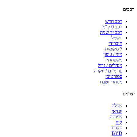
רכבים
רכב חדש
רכב 0 ק"מ
רכב יד שניה
חשמלי
היברידי
7 מקומות
מיני / ג'יפון
משפחתי
מנהלים / גדול
פרימיום / יוקרה
ספורטיבי
מסחרי וטנדר
יצרנים
טסלה
יונדאי
טויוטה
קיה
סקודה
BYD