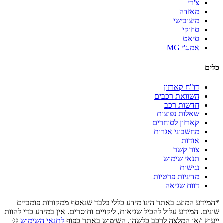
צ'רי
מאזדה
מיצובישי
סוזוקי
סיאט
אמ.ג'י MG
כלים
דו"ח קארזון
השוואת רכבים
חדשות רכב
שאלות נפוצות
קארזון לסוחרים
מחשבוני אגרות
אודות
צור קשר
תנאי שימוש
נגישות
מדיניות פרטיות
דווח שגיאה
*המידע המוצג באתר הינו מידע כללי בלבד שנאסף ממקורות פומביים
שונים. המידע עלול להכיל שגיאות, ליקויים וחוסרים. אין במידע כדי להוות
ייעוץ ו/או המלצה לרכב כלשהו. השימוש באתר כפוף
לתנאי השימוש
©