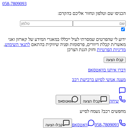
058-7809093
הכניסו שם וטלפון ונחזור אליכם בהקדם:
ידוע לי שהפרטים שמסרתי לעיל ייכללו במאגרי המידע של קארזון ואני
מאשר/ת קבלת דיוורים, פרסומות ופניה שיווקית בהתאם
לתנאי השימוש
,
מדיניות הפרטיות
וחוק הגנת הצרכן
קבלו הצעה
דברו איתנו בוואטסאפ
מענה אנושי לסיוע ברכישת רכב
שיחה
קבלו הצעה
וואטסאפ
מחפשים רכב? נשמח לסייע
058-7809093
וואטסאפ
קבלו הצעה