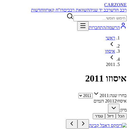
CARZONE
רכב חדש
רכב יד שניה
השוואת רכבים
דו"ח קארזון
חדשות
הרשמה/התחברות
ראשי
איסוזו
2011
איסוזו
2011
בחרו שנה:
2011
איסוזו
2
2011
דגמים
מיון:
הכל
דיזל
טנדר