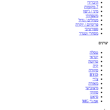
היברידי
7 מקומות
מיני / ג'יפון
משפחתי
מנהלים / גדול
פרימיום / יוקרה
ספורטיבי
מסחרי וטנדר
יצרנים
טסלה
יונדאי
טויוטה
קיה
סקודה
BYD
צ'רי
מאזדה
מיצובישי
סוזוקי
סיאט
אמ.ג'י MG