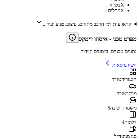
X
בטיחות
X
מתלים
קראו עוד: למי הרכב מתאים, עיצוב, מנוע ועוד...
מפרט טכני
-
איסוזו דימקס
נתונים טכניים, ביצועים ומידות
השוו גרסאות
קטגוריה
טנדר
מרכב
טנדר
מקומות ישיבה
5
דלתות
4
סוג מנוע
דיזל