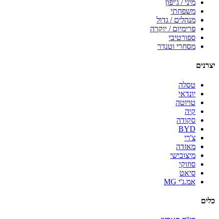
מיני / ג'יפון
משפחתי
מנהלים / גדול
פרימיום / יוקרה
ספורטיבי
מסחרי וטנדר
יצרנים
טסלה
יונדאי
טויוטה
קיה
סקודה
BYD
צ'רי
מאזדה
מיצובישי
סוזוקי
סיאט
אמ.ג'י MG
כלים