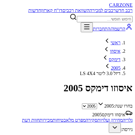
CARZONE
רכב חדש
רכבים למכירה
השוואת רכבים
דו"ח קארזון
חדשות
הרשמה/התחברות
ראשי
איסוזו
דימקס
2005
LS 4X4 דיזל 3.0 ליטר
איסוזו דימקס
2005
בחרו שנה:
2005
איסוזו דימקס
2005
גלריה
מחירון ועלויות
סקירה
מפרט מלא
בטיחות
מכירות
חוות דעת
גירסה: