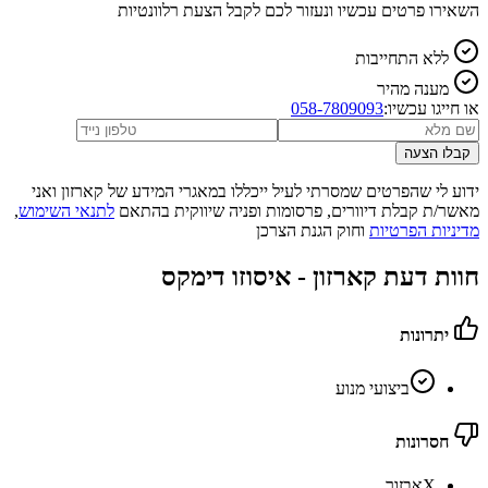
השאירו פרטים עכשיו ונעזור לכם לקבל הצעת רלוונטיות
ללא התחייבות
מענה מהיר
או חייגו עכשיו:
058-7809093
קבלו הצעה
ידוע לי שהפרטים שמסרתי לעיל ייכללו במאגרי המידע של קארזון ואני
מאשר/ת קבלת דיוורים, פרסומות ופניה שיווקית בהתאם
לתנאי השימוש
,
מדיניות הפרטיות
וחוק הגנת הצרכן
חוות דעת קארזון -
איסוזו דימקס
יתרונות
ביצועי מנוע
חסרונות
X
אבזור