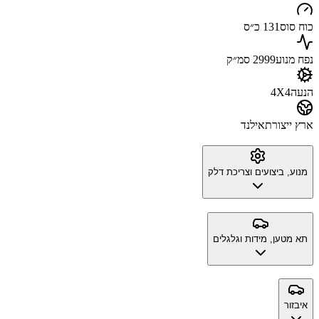
כוח סוס
131 כ״ס
נפח מנוע
2999 סמ״ק
הנעה
4X4
ארץ ייצור
תאילנד
מנוע, ביצועים וצריכת דלק
תא מטען, מידות וגלגלים
איבזור