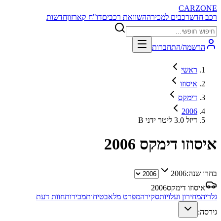
CARZONE
רכב חדש
רכבים למכירה
השוואת רכבים
דו"ח קארזון
חדשות
הרשמה/התחברות
ראשי
איסוזו
דימקס
2006
B דיזל 3.0 ליטר ידני
איסוזו דימקס
2006
בחרו שנה:
2006
איסוזו דימקס
2006
גלריה
מחירון ועלויות
סקירה
מפרט מלא
בטיחות
מכירות
חוות דעת
גירסה: