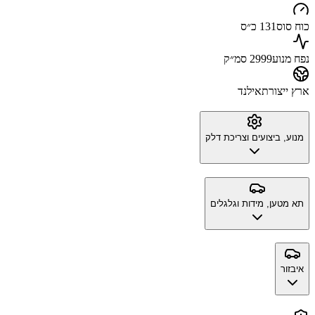
כוח סוס
131 כ״ס
נפח מנוע
2999 סמ״ק
ארץ ייצור
תאילנד
מנוע, ביצועים וצריכת דלק
תא מטען, מידות וגלגלים
איבזור