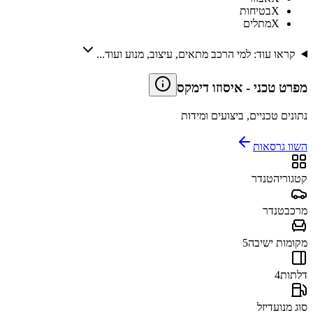
X
בטיחות
X
מתלים
קראו עוד: למי הרכב מתאים, עיצוב, מנוע ועוד...
מפרט טכני
-
איסוזו דימקס
נתונים טכניים, ביצועים ומידות
השוו גרסאות
קטגוריה
טנדר
מרכב
טנדר
מקומות ישיבה
5
דלתות
4
סוג מנוע
דיזל