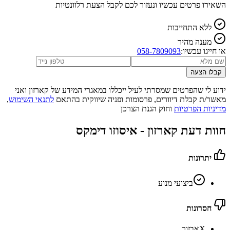
השאירו פרטים עכשיו ונעזור לכם לקבל הצעת רלוונטיות
ללא התחייבות
מענה מהיר
או חייגו עכשיו:
058-7809093
קבלו הצעה
ידוע לי שהפרטים שמסרתי לעיל ייכללו במאגרי המידע של קארזון ואני
מאשר/ת קבלת דיוורים, פרסומות ופניה שיווקית בהתאם
לתנאי השימוש
,
מדיניות הפרטיות
וחוק הגנת הצרכן
חוות דעת קארזון -
איסוזו דימקס
יתרונות
ביצועי מנוע
חסרונות
X
אבזור