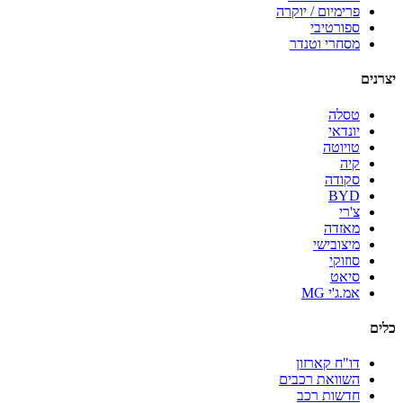
פרימיום / יוקרה
ספורטיבי
מסחרי וטנדר
יצרנים
טסלה
יונדאי
טויוטה
קיה
סקודה
BYD
צ'רי
מאזדה
מיצובישי
סוזוקי
סיאט
אמ.ג'י MG
כלים
דו"ח קארזון
השוואת רכבים
חדשות רכב