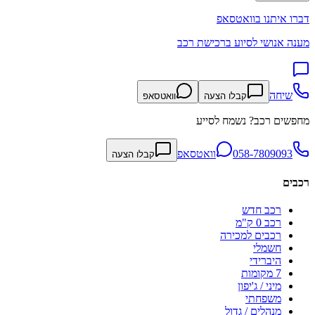
דברו איתנו בוואטסאפ
מענה אנושי לסיוע ברכישת רכב
שיחה
קבלו הצעה
וואטסאפ
מחפשים רכב? נשמח לסייע
058-7809093
וואטסאפ
קבלו הצעה
רכבים
רכב חדש
רכב 0 ק"מ
רכבים למכירה
חשמלי
היברידי
7 מקומות
מיני / ג'יפון
משפחתי
מנהלים / גדול