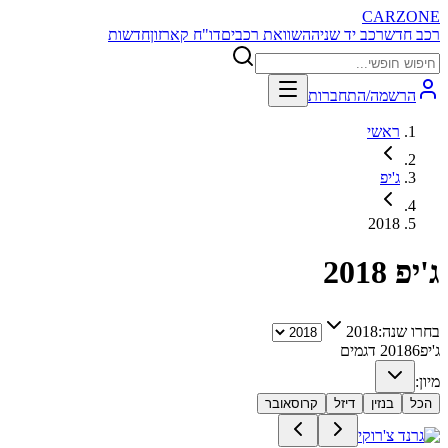
CARZONE
רכב חדש
רכב יד שניה
השוואת רכבים
דו"ח קארזון
חדשות
הרשמה/התחברות
ראשי
ג'יפ
2018
ג'יפ
2018
בחרו שנה:
2018
ג'יפ
6
2018
דגמים
מיון:
הכל
בנזין
דיזל
קרוסאובר