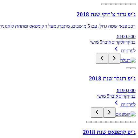
ג'יפ גרנד צ'רוקי שנת 2018
רכב פנאי שטח גדול, עם 5 מושבים, מתברג מעל הקומפאס ומתחת לואגוניר ומציע תחושה מפנקת יותר על חשבון יכולות השטח
₪
100,200
בנזין
דיזל
קרוסאובר
5 מוש׳
לפרטים
ג'יפ רנגלר שנת 2018
₪
190,000
בנזין
קרוסאובר
5 מוש׳
לפרטים
ג'יפ קומפאס שנת 2018