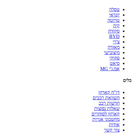
טסלה
יונדאי
טויוטה
קיה
סקודה
BYD
צ'רי
מאזדה
מיצובישי
סוזוקי
סיאט
אמ.ג'י MG
כלים
דו"ח קארזון
השוואת רכבים
חדשות רכב
שאלות נפוצות
קארזון לסוחרים
מחשבוני אגרות
אודות
צור קשר