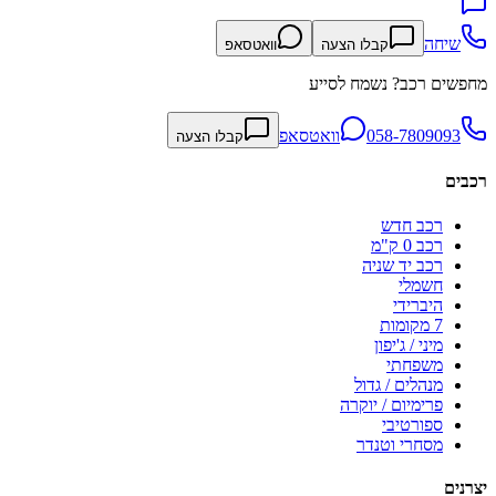
שיחה
קבלו הצעה
וואטסאפ
מחפשים רכב? נשמח לסייע
058-7809093
וואטסאפ
קבלו הצעה
רכבים
רכב חדש
רכב 0 ק"מ
רכב יד שניה
חשמלי
היברידי
7 מקומות
מיני / ג'יפון
משפחתי
מנהלים / גדול
פרימיום / יוקרה
ספורטיבי
מסחרי וטנדר
יצרנים