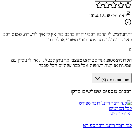
אנונימי
•
2024-12-08
יתרונות:
יש לי הרבה רכבי יוקרה ברכב כזה אין לי איך להשוות, פשוט רכב
פצצה טוכנולגיה מדהימה מנוע מטורף אחלה רכב
X
חסרונות:
סטופ אנד סטראט מעצבן אך ניתן לבטל ..., אין לי ניסיון עם
אמינות אז קצת חששות אבל כבר שנתיים הכל סבבה
עוד חוות דעת (
6
)
רכבים נוספים שגולשים בדקו
לכל הפרטים
היברידי דיזל
לנד רובר ריינג' רובר ספורט