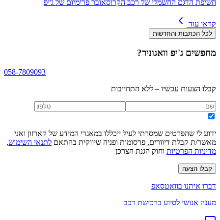
חשיפת הדגם החשמלי של רכב הקרוסאובר פרימיום של ג'יפ
קראו עוד
לכל הכתבות והחדשות
מחפשים
ג'יפ וואגוניר
?
058-7809093
קבלו הצעות עכשיו – ללא התחייבות
ידוע לי שהפרטים שמסרתי לעיל ייכללו במאגרי המידע של קארזון ואני
מאשר/ת קבלת דיוורים, פרסומות ופניה שיווקית בהתאם
לתנאי השימוש
,
מדיניות הפרטיות
וחוק הגנת הצרכן
קבלו הצעה
דברו איתנו בוואטסאפ
מענה אנושי לסיוע ברכישת רכב