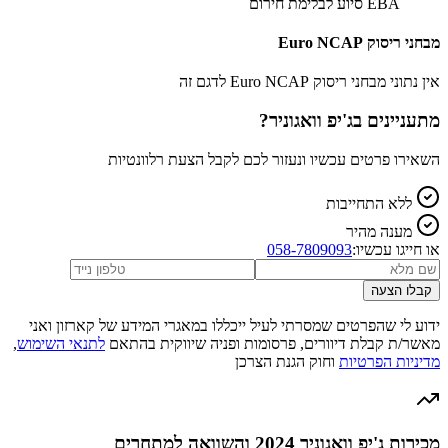
EBA סיוע לבלימת חירום
מבחני ריסוק Euro NCAP
אין נתוני מבחני ריסוק Euro NCAP לדגם זה
מתעניינים ב
ג'יפ וואגוניר
?
השאירו פרטים עכשיו ונעזור לכם לקבל הצעת רלוונטיות
ללא התחייבות
מענה מהיר
או חייגו עכשיו:
058-7809093
קבלו הצעה
ידוע לי שהפרטים שמסרתי לעיל ייכללו במאגרי המידע של קארזון ואני
מאשר/ת קבלת דיוורים, פרסומות ופניה שיווקית בהתאם
לתנאי השימוש
,
מדיניות הפרטיות
וחוק הגנת הצרכן
מכירות ג'יפ וואגוניר 2024 והשוואה למתחרים