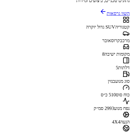
נתונים טכניים, ביצועים ומידות
השוו גרסאות
קטגוריה
SUV גדול יוקרה
מרכב
קרוסאובר
מקומות ישיבה
8
דלתות
5
סוג מנוע
בנזין
כוח סוס
510 כ״ס
נפח מנוע
2993 סמ״ק
הנעה
4X4