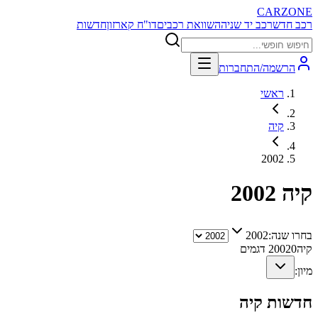
CARZONE
רכב חדש
רכב יד שניה
השוואת רכבים
דו"ח קארזון
חדשות
הרשמה/התחברות
ראשי
קיה
2002
קיה
2002
בחרו שנה:
2002
קיה
0
2002
דגמים
מיון:
חדשות
קיה