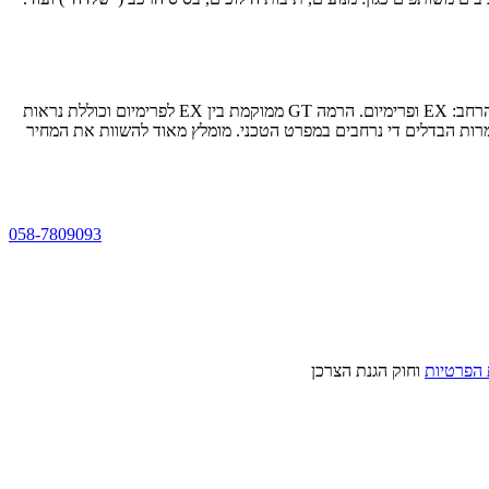
רמת הגימור הבסיסיות ברוב רכבי קיה הם L ו-LX. רמות אלו בד"כ נמכרות לציי רכב, ליסינג ואפס קילומטר. רמות הגימור הבאות מכוונות בד"כ לציבור הרחב: EX ופרימיום. הרמה GT ממוקמת בין EX לפרימיום וכוללת נראות
מי בדגמים שונים בין רמת הגימור LX ו-EX עומדת על מאות שקלים בודדים, למרות הבדלים די נרחבים במפרט הטכני. מומלץ מאוד להשוות את המחיר
058-7809093
 הפרטיות
וחוק הגנת הצרכן