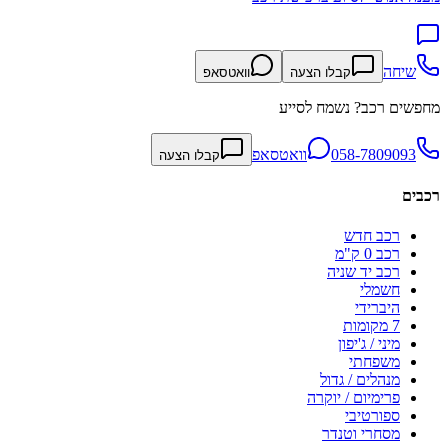
שיחה
קבלו הצעה
וואטסאפ
מחפשים רכב? נשמח לסייע
058-7809093
וואטסאפ
קבלו הצעה
רכבים
רכב חדש
רכב 0 ק"מ
רכב יד שניה
חשמלי
היברידי
7 מקומות
מיני / ג'יפון
משפחתי
מנהלים / גדול
פרימיום / יוקרה
ספורטיבי
מסחרי וטנדר