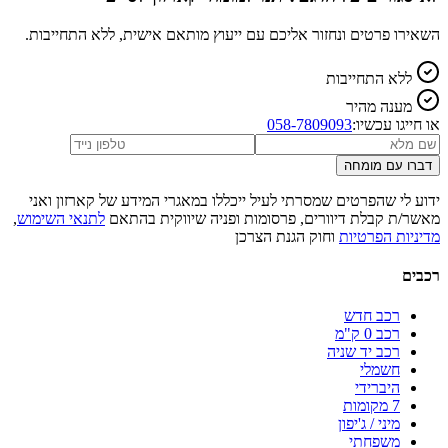
השאירו פרטים ונחזור אליכם עם ייעוץ מותאם אישית, ללא התחייבות.
ללא התחייבות
מענה מהיר
או חייגו עכשיו:
058-7809093
דברו עם מומחה
ידוע לי שהפרטים שמסרתי לעיל ייכללו במאגרי המידע של קארזון ואני
מאשר/ת קבלת דיוורים, פרסומות ופניה שיווקית בהתאם
לתנאי השימוש
,
מדיניות הפרטיות
וחוק הגנת הצרכן
רכבים
רכב חדש
רכב 0 ק"מ
רכב יד שניה
חשמלי
היברידי
7 מקומות
מיני / ג'יפון
משפחתי