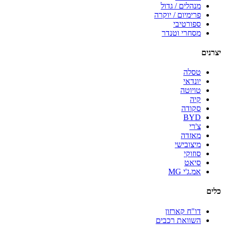
מנהלים / גדול
פרימיום / יוקרה
ספורטיבי
מסחרי וטנדר
יצרנים
טסלה
יונדאי
טויוטה
קיה
סקודה
BYD
צ'רי
מאזדה
מיצובישי
סוזוקי
סיאט
אמ.ג'י MG
כלים
דו"ח קארזון
השוואת רכבים