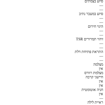
סיוע בצמתים
—
—
סיוע במעבר נתיב
—
—
היגוי חירום
—
—
זיהוי תמרורים TSR
—
—
התראת פתיחת דלת
—
—
מצלמה
אין
מצלמת רוורס
חיישני קרבה
אין
אין
חניה אוטומטית
אין
—
ראיית לילה