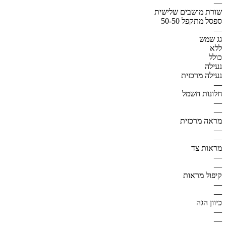
—
שורת מושבים שלישית
ספסל מתקפל 50-50
—
גג שמש
ללא
כולל
נעילה
נעילה מרכזית
—
חלונות חשמל
—
—
מראה מרכזית
—
—
מראות צד
—
—
קיפול מראות
—
—
כיוון הגה
—
—