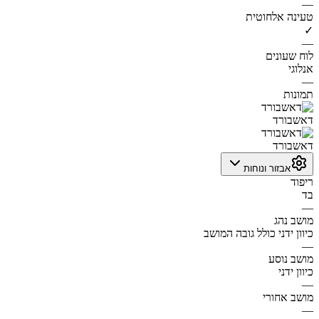
—
טעינה אלחוטית
✓
—
לוח שעונים
אנלוגי
—
תמונות
דאשבורד
דאשבורד
אבזור ונוחות
ריפוד
בד
—
מושב נהג
כיוון ידני כולל גובה המושב
—
מושב נוסע
כיוון ידני
—
מושב אחורי
—