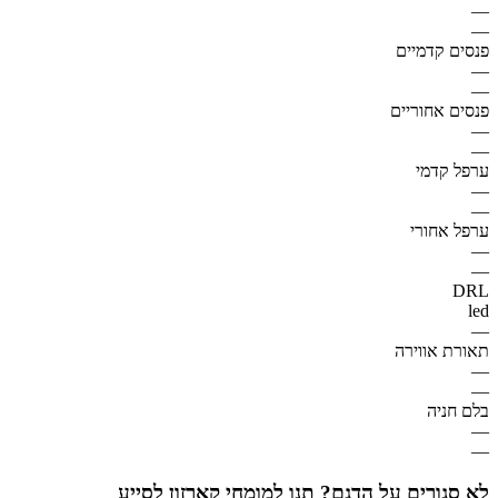
—
—
פנסים קדמיים
—
—
פנסים אחוריים
—
—
ערפל קדמי
—
—
ערפל אחורי
—
—
DRL
led
—
תאורת אווירה
—
—
בלם חניה
—
—
לא סגורים על הדגם? תנו למומחי קארזון לסייע