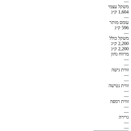
—
משקל עצמי
1,604 ק״ג
—
עומס מותר
596 ק״ג
—
משקל כולל
2,200 ק״ג
2,200 ק״ג
מרווח גחון
—
—
זווית גישה
—
—
זווית נטישה
—
—
זווית רמפה
—
—
גרירה
—
—