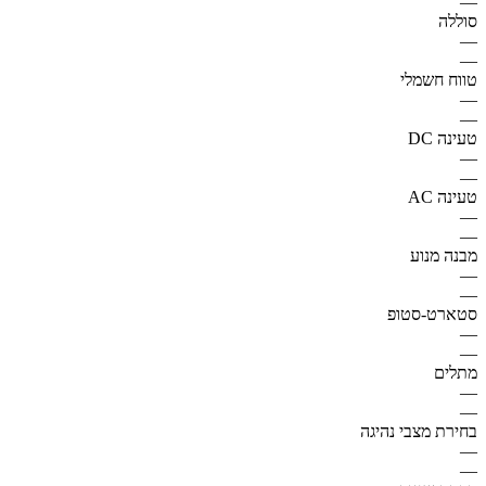
—
סוללה
—
—
טווח חשמלי
—
—
טעינה DC
—
—
טעינה AC
—
—
מבנה מנוע
—
—
סטארט-סטופ
—
—
מתלים
—
—
בחירת מצבי נהיגה
—
—