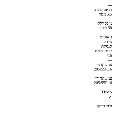
—
—
רדיוס סיבוב
5.5 מטר
—
מיכל דלק
58 ליטר
—
ג׳אנטים
פלדה
סגסוגת
קוטר גלגלים
16״
—
צמיג קדמי
205/55R16
—
צמיג אחורי
205/55R16
—
TPMS
✓
—
גלגל חילוף
—