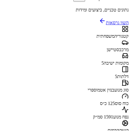
נתונים טכניים, ביצועים ומידות
השוו גרסאות
קטגוריה
משפחתית
מרכב
סטיישן
מקומות ישיבה
5
דלתות
5
סוג מנוע
בנזין אטמוספרי
כוח סוס
125 כ״ס
נפח מנוע
1591 סמ״ק
הנעה
קדמית