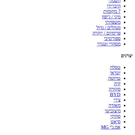
חשמלי
היברידי
7 מקומות
מיני / ג'יפון
משפחתי
מנהלים / גדול
פרימיום / יוקרה
ספורטיבי
מסחרי וטנדר
יצרנים
טסלה
יונדאי
טויוטה
קיה
סקודה
BYD
צ'רי
מאזדה
מיצובישי
סוזוקי
סיאט
אמ.ג'י MG