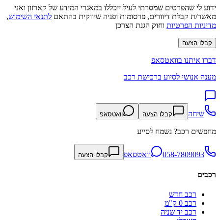
ידוע לי שהפרטים שמסרתי לעיל ייכללו במאגרי המידע של קארזון ואני
מאשר/ת קבלת דיוורים, פרסומות ופניה שיווקית בהתאם
לתנאי השימוש
,
מדיניות הפרטיות
וחוק הגנת הצרכן
קבלו הצעה
דברו איתנו בוואטסאפ
מענה אנושי לסיוע ברכישת רכב
שיחה
קבלו הצעה
וואטסאפ
מחפשים רכב? נשמח לסייע
058-7809093
וואטסאפ
קבלו הצעה
רכבים
רכב חדש
רכב 0 ק"מ
רכב יד שניה