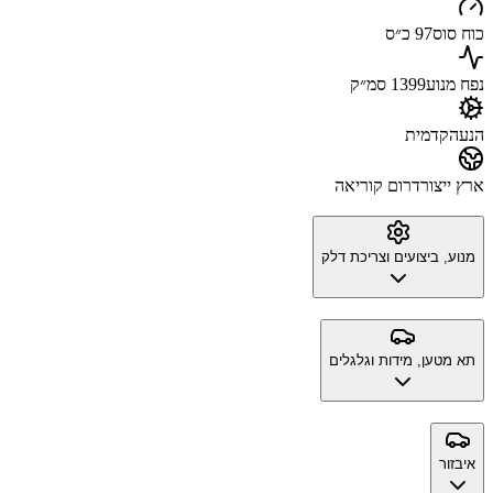
כוח סוס
97 כ״ס
נפח מנוע
1399 סמ״ק
הנעה
קדמית
ארץ ייצור
דרום קוריאה
מנוע, ביצועים וצריכת דלק
תא מטען, מידות וגלגלים
איבזור