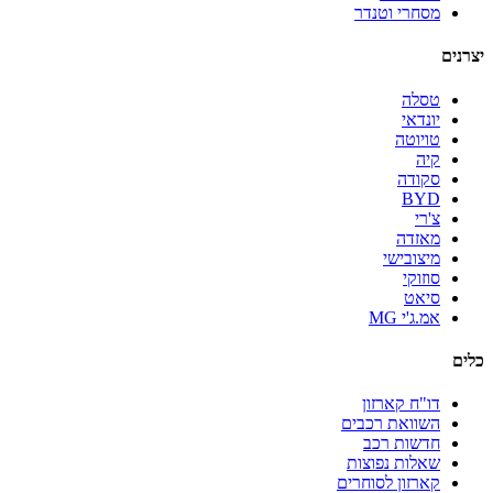
מסחרי וטנדר
יצרנים
טסלה
יונדאי
טויוטה
קיה
סקודה
BYD
צ'רי
מאזדה
מיצובישי
סוזוקי
סיאט
אמ.ג'י MG
כלים
דו"ח קארזון
השוואת רכבים
חדשות רכב
שאלות נפוצות
קארזון לסוחרים