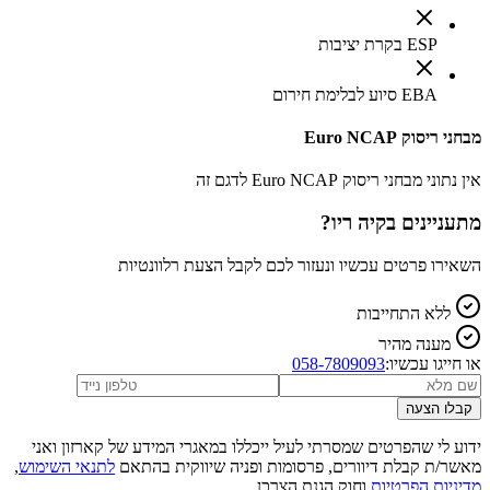
ESP בקרת יציבות
EBA סיוע לבלימת חירום
מבחני ריסוק Euro NCAP
אין נתוני מבחני ריסוק Euro NCAP לדגם זה
מתעניינים ב
קיה ריו
?
השאירו פרטים עכשיו ונעזור לכם לקבל הצעת רלוונטיות
ללא התחייבות
מענה מהיר
או חייגו עכשיו:
058-7809093
קבלו הצעה
ידוע לי שהפרטים שמסרתי לעיל ייכללו במאגרי המידע של קארזון ואני
מאשר/ת קבלת דיוורים, פרסומות ופניה שיווקית בהתאם
לתנאי השימוש
,
מדיניות הפרטיות
וחוק הגנת הצרכן