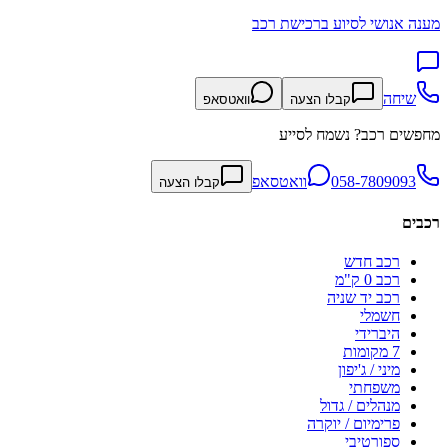
מענה אנושי לסיוע ברכישת רכב
שיחה
קבלו הצעה
וואטסאפ
מחפשים רכב? נשמח לסייע
058-7809093
וואטסאפ
קבלו הצעה
רכבים
רכב חדש
רכב 0 ק"מ
רכב יד שניה
חשמלי
היברידי
7 מקומות
מיני / ג'יפון
משפחתי
מנהלים / גדול
פרימיום / יוקרה
ספורטיבי