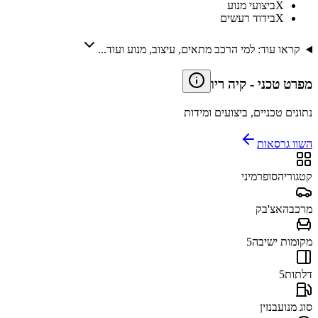
X
ביצועי מנוע
X
בידוד רעשים
קראו עוד: למי הרכב מתאים, עיצוב, מנוע ועוד...
מפרט טכני
-
קיה ריו
נתונים טכניים, ביצועים ומידות
השוו גרסאות
קטגוריה
סופרמיני
מרכב
האצ'בק
מקומות ישיבה
5
דלתות
5
סוג מנוע
בנזין